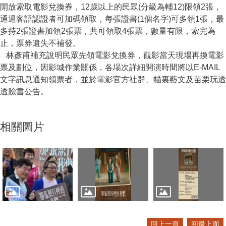
開放索取電影兌換券，12歲以上的民眾(分級為輔12)限領2張，
通過客語認證者可加碼領取，每張證書(1個名字)可多領1張，最
多持2張證書加領2張票，共可領取4張票，數量有限，索完為
止，票券遺失不補發。
林彥甫補充說明民眾先領電影兌換券，觀影當天現場再換電影
票及劃位，因影城作業關係，各場次詳細開演時間將以E-MAIL
文字訊息通知領票者，並於電影官方社群、貓裏藝文及苗栗玩透
透臉書公告。
相關圖片
回上一頁
回最上面