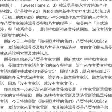
(韓版)》、《Sweet Home 2、3》韓流男星振永首度跨海合作，
搭檔以《誰是被害者2》勇奪金鐘的新生代女神李沐以及演出過
《天橋上的魔術師》的帥氣小生宋柏緯作為本電影的三位主角，
在苗栗客家導演湯昇榮與鄭乃方的聯手下，完美融合「台式浪
漫」與「韓系唯美」，展現推動影視產業接軌國際、深化客語文
化影響力的決心。
縣府今天上午舉辦「那張照片裡的我們」苗栗特映活動記者
會，邀請導演湯昇榮及鄭乃方分享拍攝過程，並由文化觀光局長
林彥甫說明索票及放映訊息。
縣長鍾東錦表示苗栗是客家大縣，縣府煞猛打拼推動客家事
務，長期致力客家語言文化的保存與推廣，近年來在客委會推動
客語相關評核成效都獲優等肯定，蟬聯7連霸，縣府會持續以不
同面向多元方式深耕客家，讓更多人願意學客家話、願意講客家
話，因為「沒有客家話，就沒有客家文化」。
鍾東錦進一步表示近來影視產業蓬勃發展，但客家電影還需要
大家的支持與鼓勵，縣府為扶植客家電影及透過電影讓民眾接觸
客語，今天特地舉辦《那張照片裡的我們》苗栗特映活動記者
會，邀請大家來看客家電影，尤其導演湯昇榮是苗栗在地子弟，