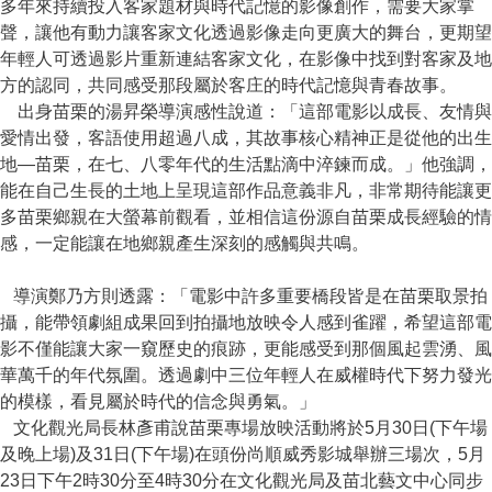
多年來持續投入客家題材與時代記憶的影像創作，需要大家掌
聲，讓他有動力讓客家文化透過影像走向更廣大的舞台，更期望
年輕人可透過影片重新連結客家文化，在影像中找到對客家及地
方的認同，共同感受那段屬於客庄的時代記憶與青春故事。
出身苗栗的湯昇榮導演感性說道：「這部電影以成長、友情與
愛情出發，客語使用超過八成，其故事核心精神正是從他的出生
地—苗栗，在七、八零年代的生活點滴中淬鍊而成。」他強調，
能在自己生長的土地上呈現這部作品意義非凡，非常期待能讓更
多苗栗鄉親在大螢幕前觀看，並相信這份源自苗栗成長經驗的情
感，一定能讓在地鄉親產生深刻的感觸與共鳴。
導演鄭乃方則透露：「電影中許多重要橋段皆是在苗栗取景拍
攝，能帶領劇組成果回到拍攝地放映令人感到雀躍，希望這部電
影不僅能讓大家一窺歷史的痕跡，更能感受到那個風起雲湧、風
華萬千的年代氛圍。透過劇中三位年輕人在威權時代下努力發光
的模樣，看見屬於時代的信念與勇氣。」
文化觀光局長林彥甫說苗栗專場放映活動將於5月30日(下午場
及晚上場)及31日(下午場)在頭份尚順威秀影城舉辦三場次，5月
23日下午2時30分至4時30分在文化觀光局及苗北藝文中心同步