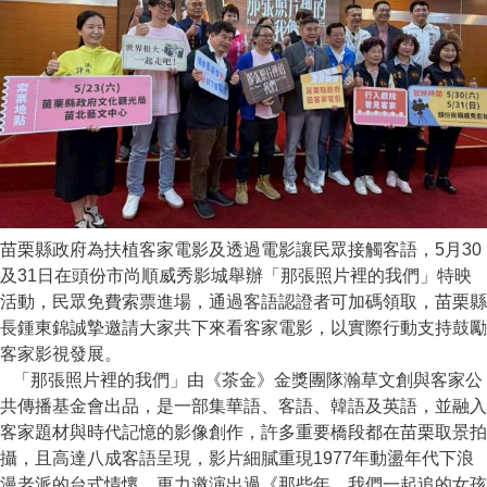
苗栗縣政府為扶植客家電影及透過電影讓民眾接觸客語，5月30
及31日在頭份市尚順威秀影城舉辦「那張照片裡的我們」特映
活動，民眾免費索票進場，通過客語認證者可加碼領取，苗栗縣
長鍾東錦誠摯邀請大家共下來看客家電影，以實際行動支持鼓勵
客家影視發展。
「那張照片裡的我們」由《茶金》金獎團隊瀚草文創與客家公
共傳播基金會出品，是一部集華語、客語、韓語及英語，並融入
客家題材與時代記憶的影像創作，許多重要橋段都在苗栗取景拍
攝，且高達八成客語呈現，影片細膩重現1977年動盪年代下浪
漫老派的台式情懷，更力邀演出過《那些年，我們一起追的女孩