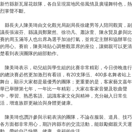
新竹縣新瓦屋花鼓隊，各自呈現當地民俗風情及廣場舞特色，熱
烈掌聲不斷。
縣長夫人陳美琦由文化觀光局副局長徐建男等人陪同觀賞，副
議長張淑芬、縣議員鄭聚然、徐功凡、蕭詠萱、陳永賢及參與比
賽的周玉滿等人也出席為選手加油打氣，並肯定主辦和協辦單位
的用心。賽前，陳美琦貼心調整觀眾席的座位，讓鄉親可以更清
楚看到表演團隊的細部動作。
陳美琦表示，幼兒組與學生組的比賽非常精彩，今日傍晚進行
的總決賽必然更加激烈有看頭，有20支隊伍、400多名舞者站上
舞台，顯示大家都是最優秀的團隊；更重要的是，客家藝文嘉年
華已舉辦第七年，一年比一年精彩，大家在客家音樂及歌曲聲
中，學習、熟悉客語、認識客家文化與精神，充分融入日常生
活，增進族群更融洽與身體更健康。
陳美琦也讚許參與示範表演的團隊，不論在服裝、道具、技巧
各方面都非常用心，期許跨縣市的交流活動，能鼓勵鄉親天天運
動，帶給自己快樂、健康、幸福的生活。