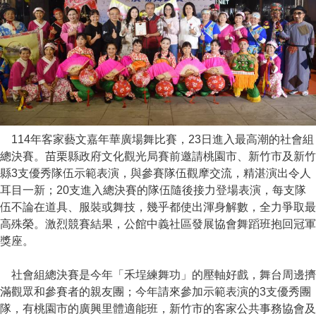
114年客家藝文嘉年華廣場舞比賽，23日進入最高潮的社會組
總決賽。苗栗縣政府文化觀光局賽前邀請桃園市、新竹市及新竹
縣3支優秀隊伍示範表演，與參賽隊伍觀摩交流，精湛演出令人
耳目一新；20支進入總決賽的隊伍隨後接力登場表演，每支隊
伍不論在道具、服裝或舞技，幾乎都使出渾身解數，全力爭取最
高殊榮。激烈競賽結果，公館中義社區發展協會舞蹈班抱回冠軍
獎座。
社會組總決賽是今年「禾埕練舞功」的壓軸好戲，舞台周邊擠
滿觀眾和參賽者的親友團；今年請來參加示範表演的3支優秀團
隊，有桃園市的廣興里體適能班，新竹市的客家公共事務協會及