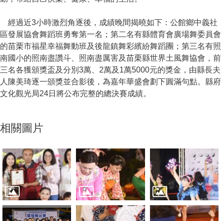
經過近3小時激烈角逐後，成績晚間揭曉如下：公館鄉中義社
區發展協會舞蹈班勇奪第一名；第二名有縣體育會廣場舞委員會
的苗栗市福星幸福舞動班及後龍鎮舞彩繽紛舞蹈團；第三名有照
南國小的照南盡讚斗、照南盡厲害及苗栗縣世界土風舞協會，前
三名各獲頒獎盃及分別3萬、2萬及1萬5000元的獎金，由縣長夫
人陳美琦逐一頒獎並合影後，為嘉年華盛會劃下圓滿句點。縣府
文化觀光局24日將公布完整的總決賽成績。
相關圖片