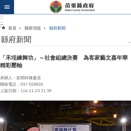
跳到主要內容區塊
:::
:::
:::
首頁
縣府消息
縣府新聞
縣府新聞
_
「禾埕練舞功」～社會組總決賽 為客家藝文嘉年華
精彩壓軸
承辦人：新聞科陳慶居
聯絡電話：037-559828
上版日期：114-11-23 21:39