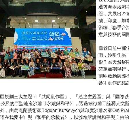
通霄海水浴場
題，共展出2
蘭、印度、加
術家，聯手台
意與技藝的國
儘管日前中部
雨，沙雕作品
形作為天然屏
確定如期舉行
前即啟動防颱
藝術創作的結
展區規劃三大主題：「共同創作區」、「逍遙主題區」與「國際
0公尺的巨型連座沙雕《永續與和平》，透過細緻雕工詮釋人文
外，由烏克蘭藝術家Bogdan Kutsevych與印度沙雕名家Om Pr
逍遙在我夢中》與《和平的承載者》，以沙粒訴說對和平與自由