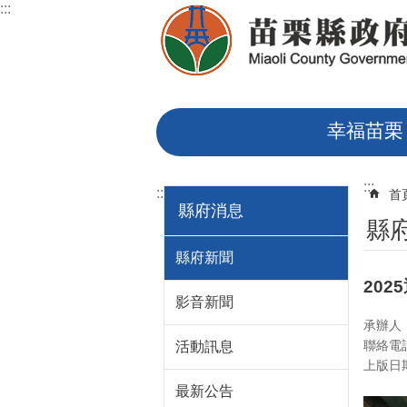
:::
跳到主要內容區塊
幸福苗栗
:::
:::
首
縣府消息
縣
縣府新聞
20
影音新聞
承辦人
聯絡電話
活動訊息
上版日期：
最新公告