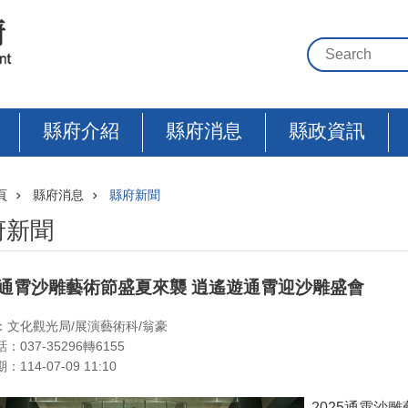
縣府介紹
縣府消息
縣政資訊
頁
縣府消息
縣府新聞
府新聞
25通霄沙雕藝術節盛夏來襲 逍遙遊通霄迎沙雕盛會
：文化觀光局/展演藝術科/翁豪
：037-35296轉6155
114-07-09 11:10
2025通霄沙