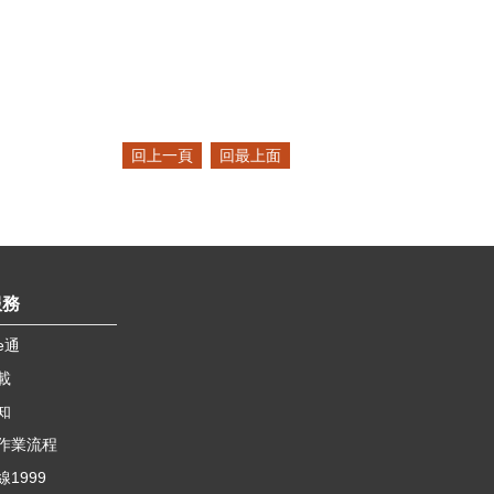
回上一頁
回最上面
服務
e通
載
知
作業流程
1999