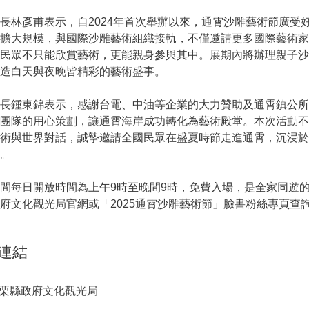
長林彥甫表示，自2024年首次舉辦以來，通霄沙雕藝術節廣受
續擴大規模，與國際沙雕藝術組織接軌，不僅邀請更多國際藝術
讓民眾不只能欣賞藝術，更能親身參與其中。展期內將辦理親子
造白天與夜晚皆精彩的藝術盛事。
縣長鍾東錦表示，感謝台電、中油等企業的大力贊助及通霄鎮公
灣團隊的用心策劃，讓通霄海岸成功轉化為藝術殿堂。本次活動
藝術與世界對話，誠摯邀請全國民眾在盛夏時節走進通霄，沉浸
。
間每日開放時間為上午9時至晚間9時，免費入場，是全家同遊
府文化觀光局官網或「2025通霄沙雕藝術節」臉書粉絲專頁查
連結
栗縣政府文化觀光局