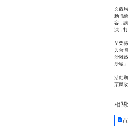
文觀局
動持
容，
演，打
苗栗
與台
沙雕
沙城」
活動期
栗縣政
相關
苗