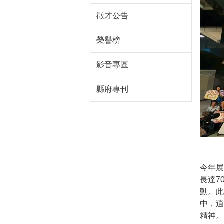
徵才公告
榮譽榜
影音專區
縣府專刊
今年
長達7
動。此
中，
精神。