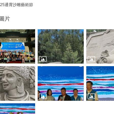
025通霄沙雕藝術節
圖片