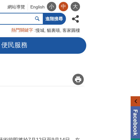
小
中
大
網站導覽
English
進階搜尋
熱門關鍵字
慢城
貓裏喵
客家圓樓
便民服務
_
雕藝術節即將於7月12日至9月14日，在