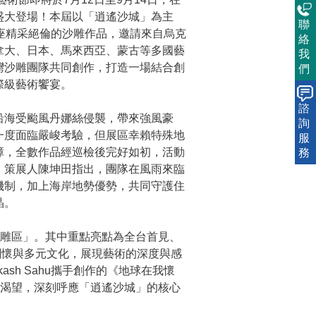
盛大登場！本屆以「逍遙沙城」為主
聯
2座精采絕倫的沙雕作品，邀請來自烏克
絡
拿大、日本、馬來西亞、蒙古等多國藝
我
灣沙雕團隊共同創作，打造一場結合創
們
際級藝術饗宴。
諮
沿海受颱風丹娜絲侵襲，帶來強風豪
詢
一度面臨嚴峻考驗，但展區幸賴特殊地
服
障，全數作品經巡檢後完好如初，活動
務
，策展人陳坤田指出，團隊在風雨來臨
機制，加上海岸地勢優勢，共同守護住
晶。
沙雕區」。其中重點亮點為全台首見、
關懷與多元文化，展現藝術的深度與感
akash Sahu攜手創作的《地球在我懷
的渴望，深刻呼應「逍遙沙城」的核心