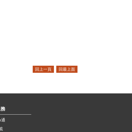
回上一頁
回最上面
服務
e通
載