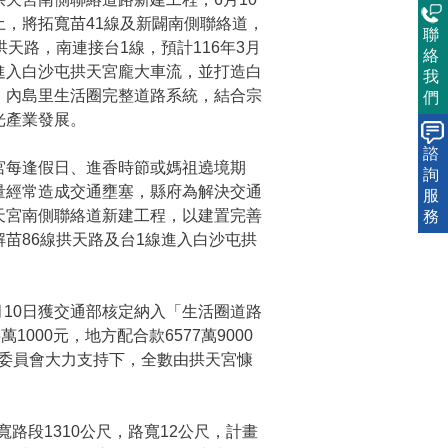
土，將拓寬苗41線及新闢南側聯絡道，
聯
拱天路，南連接台1線，預計116年3月
絡
進入白沙屯拱天宮龐大車流，並打造白
我
、內島里生活圈完整道路系統，結合宗
們
光產業發展。
諮
每逢假日、進香時節或媽祖遶境期
詢
量經常造成交通壅塞，縣府為解決交通
服
天宮南側聯絡道新建工程，以建置完善
務
苗86線拱天路及台1線進入白沙屯拱
10日獲交通部核定納入「生活圈道路
1000元，地方配合款6577萬9000
理委員會大力支持下，全數由拱天宮慷
寬路段1310公尺，路寬12公尺，計畫