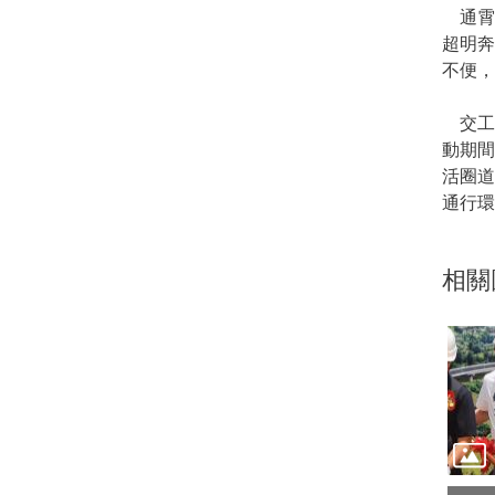
通霄
超明
不便，
交工處
動期間
活圈
通行環
相關