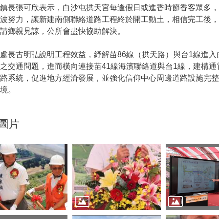
鎮長張可欣表示，白沙屯拱天宮每逢假日或進香時節香客眾多，
奔波努力，讓新建南側聯絡道路工程終於開工動土，相信完工後
請鄉親見諒，公所會盡快協助解決。
長古明弘說明工程效益，紓解苗86線（拱天路）與台1線進入
之交通問題，進而橫向連接苗41線海濱聯絡道與台1線，建構
道路系統，促進地方經濟發展，並強化信仰中心周邊道路設施完
境。
圖片