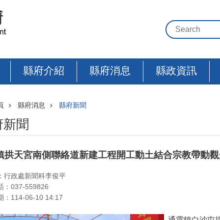
縣府介紹
縣府消息
縣政資訊
頁
縣府消息
縣府新聞
府新聞
鎮拱天宮南側聯絡道新建工程開工動土結合宗教帶動觀光
：行政處新聞科李俊平
：037-559826
114-06-10 14:17
通霄鎮白沙屯拱