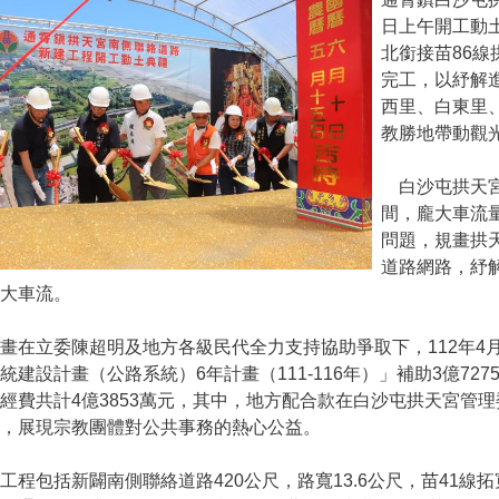
日上午開工動
北銜接苗86線
完工，以紓解
西里、白東里
教勝地帶動觀
白沙屯拱天宮
間，龐大車流
問題，規畫拱
道路網路，紓解
大車流。
在立委陳超明及地方各級民代全力支持協助爭取下，112年4月
統建設計畫（公路系統）6年計畫（111-116年）」補助3億7275萬
經費共計4億3853萬元，其中，地方配合款在白沙屯拱天宮管
助，展現宗教團體對公共事務的熱心公益。
程包括新闢南側聯絡道路420公尺，路寬13.6公尺，苗41線拓