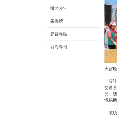
徵才公告
榮譽榜
影音專區
縣府專刊
天宮龐
該計畫
交通系
元，總
慨捐
該項工