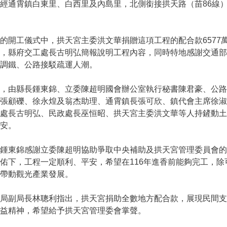
經通霄鎮白東里、白西里及內島里，北側銜接拱天路（苗86線
開工儀式中，拱天宮主委洪文華捐贈這項工程的配合款6577萬
，縣府交工處長古明弘簡報說明工程內容，同時特地感謝交通部
調鐵、公路接駁疏運人潮。
，由縣長鍾東錦、立委陳超明國會辦公室執行秘書陳君豪、公路
、張顧礫、徐永煌及翁杰助理、通霄鎮長張可欣、鎮代會主席徐
處長古明弘、民政處長巫恒昭、拱天宮主委洪文華等人持鏟動土
安。
鍾東錦感謝立委陳超明協助爭取中央補助及拱天宮管理委員會的
佑下，工程一定順利、平安，希望在116年進香前能夠完工，
帶動觀光產業發展。
局副局長林聰利指出，拱天宮捐助全數地方配合款，展現民間支
益精神，希望給予拱天宮管理委會掌聲。