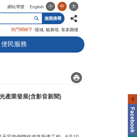
小
中
大
網站導覽
English
進階搜尋
熱門關鍵字
慢城
貓裏喵
客家圓樓
便民服務
_
產業發展(含影音新聞)
天宮南側聯絡道路新建工程，6月10