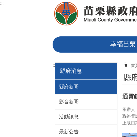
:::
跳到主要內容區塊
幸福苗栗
:::
:::
首
縣府消息
縣
縣府新聞
通霄
影音新聞
承辦人
聯絡電話
活動訊息
上版日期：
最新公告