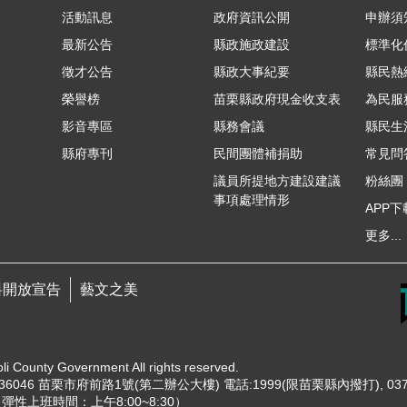
活動訊息
政府資訊公開
申辦須
最新公告
縣政施政建設
標準化
徵才公告
縣政大事紀要
縣民熱線
榮譽榜
苗栗縣政府現金收支表
為民服
影音專區
縣務會議
縣民生
縣府專刊
民間團體補捐助
常見問
議員所提地方建設建議
粉絲團
事項處理情形
APP下
更多...
料開放宣告
藝文之美
unty Government All rights reserved.
6046 苗栗市府前路1號(第二辦公大樓) 電話:1999(限苗栗縣內撥打), 037-
0（彈性上班時間：上午8:00~8:30）