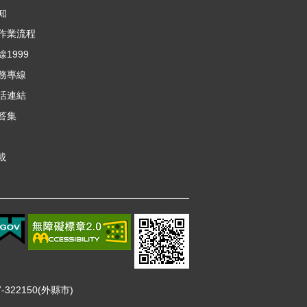
知
作業流程
1999
務專線
活連結
答集
載
322150(外縣市)