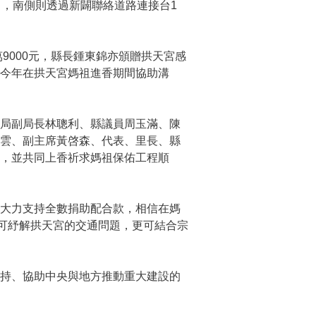
），南側則透過新闢聯絡道路連接台1
9000元，縣長鍾東錦亦頒贈拱天宮感
今年在拱天宮媽祖進香期間協助溝
局副局長林聰利、縣議員周玉滿、陳
淑雲、副主席黃啓森、代表、里長、縣
，並共同上香祈求媽祖保佑工程順
大力支持全數捐助配合款，相信在媽
除可紓解拱天宮的交通問題，更可結合宗
持、協助中央與地方推動重大建設的