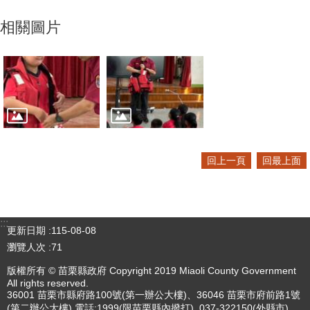
相關圖片
回上一頁
回最上面
:::
更新日期
115-08-08
瀏覽人次
71
版權所有 © 苗栗縣政府 Copyright 2019 Miaoli County Government
All rights reserved.
36001 苗栗市縣府路100號(第一辦公大樓)、36046 苗栗市府前路1號
(第二辦公大樓) 電話:1999(限苗栗縣內撥打), 037-322150(外縣市)