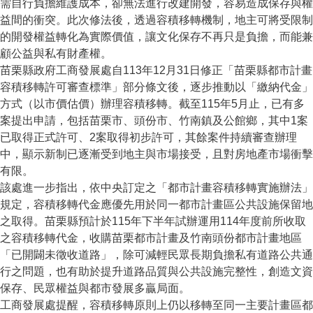
需自行負擔維護成本，卻無法進行改建開發，容易造成保存與權
益間的衝突。此次修法後，透過容積移轉機制，地主可將受限制
的開發權益轉化為實際價值，讓文化保存不再只是負擔，而能兼
顧公益與私有財產權。
苗栗縣政府工商發展處自113年12月31日修正「苗栗縣都市計畫
容積移轉許可審查標準」部分條文後，逐步推動以「繳納代金」
方式（以市價估價）辦理容積移轉。截至115年5月止，已有多
案提出申請，包括苗栗市、頭份市、竹南鎮及公館鄉，其中1案
已取得正式許可、2案取得初步許可，其餘案件持續審查辦理
中，顯示新制已逐漸受到地主與市場接受，且對房地產市場衝擊
有限。
該處進一步指出，依中央訂定之「都市計畫容積移轉實施辦法」
規定，容積移轉代金應優先用於同一都市計畫區公共設施保留地
之取得。苗栗縣預計於115年下半年試辦運用114年度前所收取
之容積移轉代金，收購苗栗都市計畫及竹南頭份都市計畫地區
「已開闢未徵收道路」，除可減輕民眾長期負擔私有道路公共通
行之問題，也有助於提升道路品質與公共設施完整性，創造文資
保存、民眾權益與都市發展多贏局面。
工商發展處提醒，容積移轉原則上仍以移轉至同一主要計畫區都