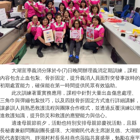
大湖宣導義消分隊於今
(7)
日晚間辦理義消定期訓練，課程
內容包含止血包紮、骨折固定，提升義消人員面對突發事故時的
初期處置能力，確保能在第一時間提供民眾有效協助。
此次訓練著重實務應用，課程中針對大量出血傷患處理、
三角巾與彈繃包紮技巧，以及四肢骨折固定方式進行詳細講解，
讓參訓人員熟悉救護流程與團隊合作模式，並透過反覆演練以增
進救護知識，提升防災和救護的應變能力與信心。
適逢母親節前夕，活動也特別安排母親節慶祝活動，且縣
長秘書兼顧問團副團長盛瑛、大湖鄉民代表主席謝見德、大湖鄉
民代表劉鴻均、靜湖村村長吳桂燕也蒞臨共襄盛舉，勉勵在座平