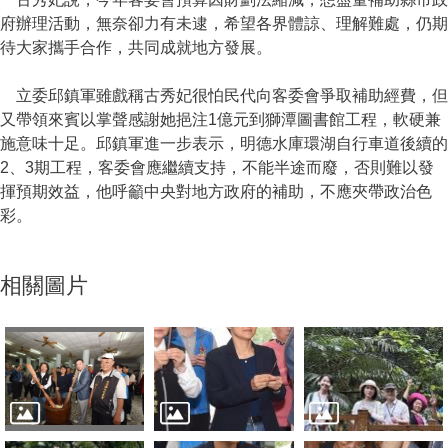
府辦理活動，無奈卻力有未逮，希望各界體諒、理解難處，仍期
待大家攜手合作，共同成就地方發展。
立委邱鎮軍雖戲稱古秀妃很怕民代向客委會爭取補助經費，但
又帶領來賓以掌聲感謝她挹注1億元到獅潭圖書館工程，軟硬兼
施意味十足。邱鎮軍進一步表示，明德水庫環湖自行車道後續的
2、3期工程，客委會應繼續支持，不能半途而廢，否則難以發
揮預期效益，他呼籲中央對地方政府的補助，不應夾帶政治色
彩。
相關圖片