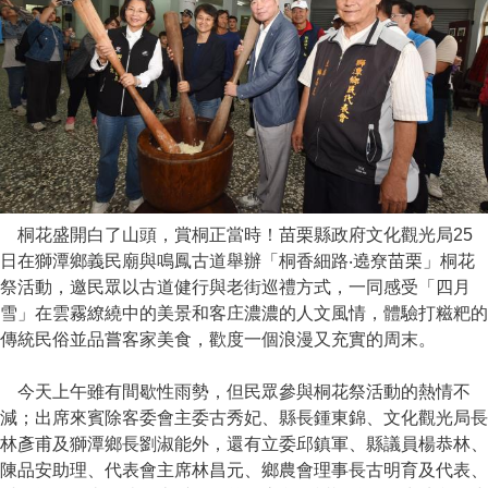
桐花盛開白了山頭，賞桐正當時！苗栗縣政府文化觀光局25
日在獅潭鄉義民廟與鳴鳳古道舉辦
「桐香細路
‧遶尞苗栗」桐花
祭活動，邀民眾以古道健行與老街巡禮方式，一同感受「四月
雪」在雲霧繚繞中的美景和客庄濃濃的人文風情，體驗打糍粑的
傳統民俗並品嘗客家美食，歡度一個浪漫又充實的周末。
今天上午雖有間歇性雨勢，但民眾參與桐花祭活動的熱情不
減；出席來賓除客委會主委古秀妃、縣長鍾東錦、文化觀光局長
林彥甫及獅潭鄉長劉淑能外，還有立委邱鎮軍、縣議員楊恭林、
陳品安助理、代表會主席林昌元、鄉農會理事長古明育及代表、