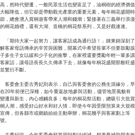
高，然時代變遷，一般民眾生活也變富足了，油桐樹的經濟價值
大幅降低，但它卻是帶動觀光產業的重要元素，每年桐花盛開時
節，總會湧入賞桐遊客帶來人潮和錢潮；緊接著在三義舉行浪漫
的桐花婚禮，還有大湖、造橋的桐花祭系列，又是好戲連連。
「期待大家一起努力，讓客家話成為通行語！」鍾東錦深刻了
解客家母語傳承的辛苦與困難，開幕式中希望長輩不但要鼓勵孩
子多生子女以緩和少子化的衝擊，在家裡還要獎勵年輕一輩多講
客家話，讓母語長長久久傳承下去，就像每年桐花盛開那般旺盛
並繁衍不斷。
客委會主委古秀妃則表示，自己與客委會的公務生涯緣分，早
在20年前便已深種，如今重返故地參與活動，儘管地景風貌有
變遷與新生，內心感觸良多；每年的桐花祭活動，總吸引大批賞
桐人潮，感受好山好水和好人情，即使今年因受限預算未大規模
宣傳，但各縣市或鄉鎮紛紛主動舉辦，桐花幾乎與客家劃上等
號。
古秀妃說，今年客委會預算因財劃法縮減，想盡量補助縣市政