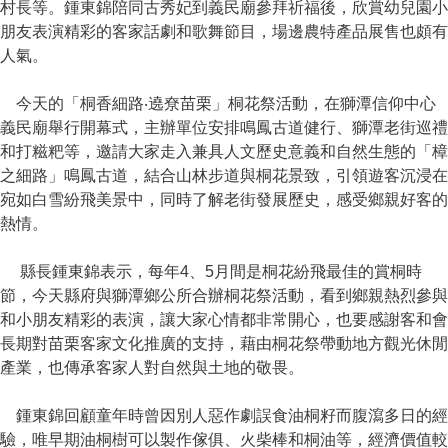
村長等。鍾東錦陪同古秀妃到義民廟參拜祈福後，欣賞幼兒園小
朋友表演精彩的客家話劇和歌舞節目，場邊農特產品展售也頗有
人氣。
今天的「桐香細路‧遶尞苗栗」桐花祭活動，在獅潭信仰中心
義民廟舉行開幕式，主辦單位安排鳴鳳古道健行、獅潭老街巡禮
和打糍粑等，邀請大家走入兼具人文歷史意義和自然生態的「樟
之細路」鳴鳳古道，結合山林步道與桐花景致，引領遊客沉浸在
宛如白雪紛飛美景中，同時了解老街發展歷史，感受鄉親好客的
熱情。
縣長鍾東錦表示，每年4、5月間是桐花紛飛最佳的賞桐時
節，今天縣府與獅潭鄉公所合辦桐花祭活動，看到鄉親熱烈參與
和小朋友精彩的表演，讓大家心情都非常開心，也要感謝客和會
長期對苗栗客家文化推廣的支持，藉由桐花祭帶動地方觀光休閒
產業，也傳承客家人對自然與土地的敬畏。
鍾東錦回顧童年時曾因別人惡作劇誤食油桐籽而腹瀉多日的經
驗，唯早期油桐樹可以製作傢俱、火柴棒和桐油等，經濟價值較