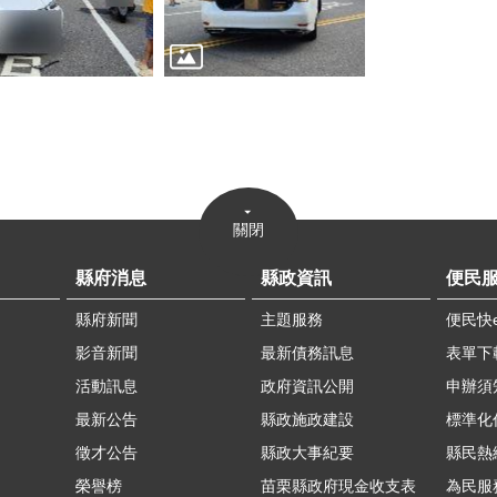
關閉
縣府消息
縣政資訊
便民
縣府新聞
主題服務
便民快
影音新聞
最新債務訊息
表單下
活動訊息
政府資訊公開
申辦須
最新公告
縣政施政建設
標準化
徵才公告
縣政大事紀要
縣民熱線
榮譽榜
苗栗縣政府現金收支表
為民服