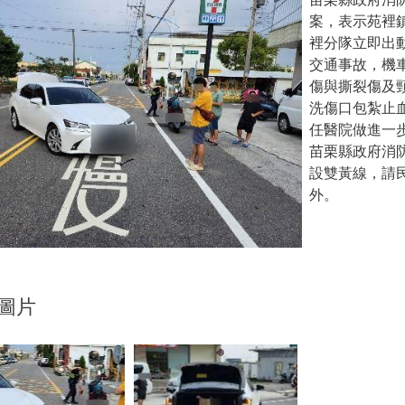
案，表示苑裡鎮
裡分隊立即出
交通事故，機
傷與撕裂傷及
洗傷口包紮止
任醫院做進一
苗栗縣政府消
設雙黃線，請
外。
圖片