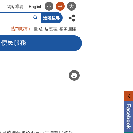
小
中
大
網站導覽
English
進階搜尋
熱門關鍵字
慢城
貓裏喵
客家圓樓
便民服務
_
防局苑裡分隊於今日中午接獲民眾報