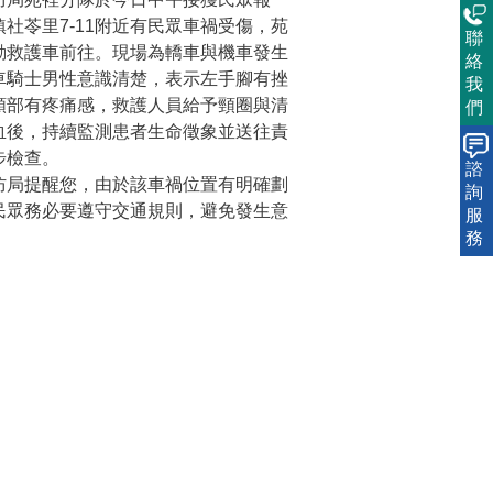
社苓里7-11附近有民眾車禍受傷，苑
聯
動救護車前往。現場為轎車與機車發生
絡
車騎士男性意識清楚，表示左手腳有挫
我
頸部有疼痛感，救護人員給予頸圈與清
們
血後，持續監測患者生命徵象並送往責
步檢查。
諮
防局提醒您，由於該車禍位置有明確劃
詢
民眾務必要遵守交通規則，避免發生意
服
務