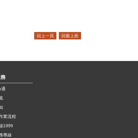
回上一頁
回最上面
服務
e通
載
知
作業流程
1999
務專線