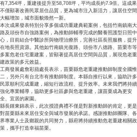
有7,354坪，重建後提升至58,708坪，平均成長約7.9倍。這成果
不僅顯著改善民眾居住品質，更為城市注入新活力，讓居住空間
大幅增加，城市面貌煥然一新。
本次成果發表特別分享多個成功重建典範案例，包括竹南鎮南大
路及頭份市自強路案例，為推動師輔導完成的醫養照護型日照中
心，目前結合中醫診所與物理治療所，完善社區長照服務，提升
在地長照資源。其他如竹南鎮光復路、頭份市八德路、苗栗市等
多案危老住宅重建案，皆顯著提高居住空間與品質，展現危老重
建政策的多元效益。
工商發展處詹彩蘋處長表示，苗栗縣危老重建推動師制度全國惟
二，另外只有台北市有推動師制度。本縣自推行以來，協助許多
民眾順利完成重建，縮短行政流程、提升效率。未來我們將持續
強化專業輔導，協助更多社區參與危老重建，讓苗栗成為更安
全、宜居的家園。
縣長鍾東錦表示，此次授證典禮不僅是對新推動師的肯定，更是
對苗栗縣未來居住安全與城市發展的承諾。感謝推動師團隊、各
界專業人士及鄉親的共同努力，縣府將持續推動危老重建相關政
策，攜手打造幸福苗栗。