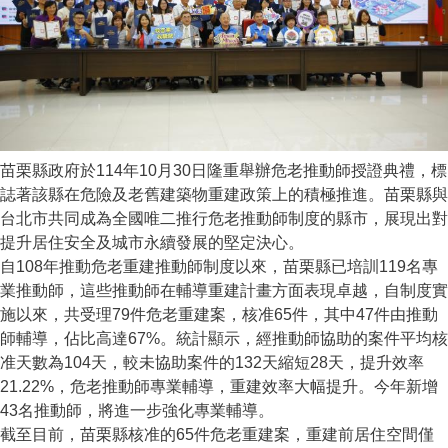
苗栗縣政府於114年10月30日隆重舉辦危老推動師授證典禮，標
誌著該縣在危險及老舊建築物重建政策上的積極推進。苗栗縣與
台北市共同成為全國唯二推行危老推動師制度的縣市，展現出對
提升居住安全及城市永續發展的堅定決心。
自108年推動危老重建推動師制度以來，苗栗縣已培訓119名專
業推動師，這些推動師在輔導重建計畫方面表現卓越，自制度實
施以來，共受理79件危老重建案，核准65件，其中47件由推動
師輔導，佔比高達67%。統計顯示，經推動師協助的案件平均核
准天數為104天，較未協助案件的132天縮短28天，提升效率
21.22%，危老推動師專業輔導，重建效率大幅提升。今年新增
43名推動師，將進一步強化專業輔導。
截至目前，苗栗縣核准的65件危老重建案，重建前居住空間僅