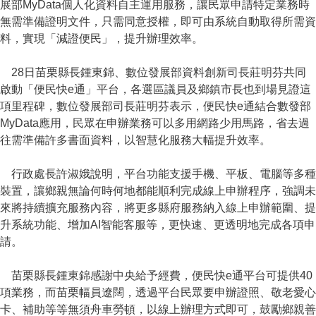
展部MyData個人化資料自主運用服務，讓民眾申請特定業務時
無需準備證明文件，只需同意授權，即可由系統自動取得所需資
料，實現「減證便民」，提升辦理效率。
28日苗栗縣長鍾東錦、數位發展部資料創新司長莊明芬共同
啟動「便民快e通」平台，各選區議員及鄉鎮市長也到場見證這
項里程碑，數位發展部司長莊明芬表示，便民快e通結合數發部
MyData應用，民眾在申辦業務可以多用網路少用馬路，省去過
往需準備許多書面資料，以智慧化服務大幅提升效率。
行政處長許淑娥說明，平台功能支援手機、平板、電腦等多種
裝置，讓鄉親無論何時何地都能順利完成線上申辦程序，強調未
來將持續擴充服務內容，將更多縣府服務納入線上申辦範圍、提
升系統功能、增加AI智能客服等，更快速、更透明地完成各項申
請。
苗栗縣長鍾東錦感謝中央給予經費，便民快e通平台可提供40
項業務，而苗栗幅員遼闊，透過平台民眾要申辦證照、敬老愛心
卡、補助等等無須舟車勞頓，以線上辦理方式即可，鼓勵鄉親善