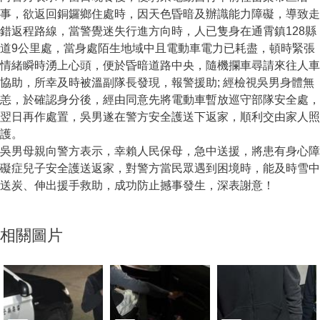
事，欲返回銅鑼鄉住處時，因天色昏暗及辦識能力障礙，導致走
錯返程路線，當警覺迷失行進方向時，人已隻身在通霄鎮128縣
道9公里處，當身處陌生地域中且電動車電力已耗盡，頓時緊張
情緒瞬時湧上心頭，便於昏暗道路中央，隨機攔車尋請來往人車
協助，所幸及時被溫副隊長發現，報警援助; 經檢視吳男身體無
恙，於確認身分後，經由同意先將電動車暫放巡守部隊安全處，
翌日再作處置，吳男遂在警方安全護送下返家，順利交由家人照
護。
吳男母親向警方表示，幸賴人民保母，急中送援，將患有身心障
礙症兒子安全護送返家，對警方當民眾遇到困境時，能及時雪中
送炭、伸出援手救助，成功防止撼事發生，深表謝意！
相關圖片