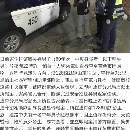
日前家住銅鑼鄉吳姓男子（60年次、中度身障者、以下稱吳
男）於夜間22時許，獨自一人騎乘電動自行車至苗栗市區購
物，返程時竟迷失方向，沿128線縣道由東往西，車行至9公里
烏眉里社區守望相助隊部附近，電動自行車電力耗盡，便隨機於
道路中央攔車，被隊部值勤人員發現，立即向通霄分局烏眉派出
所報案，案經警民合作，圓滿完成安全護送吳男返家任務。
通霄分局烏眉派出所所長古家榮表示，當日晚上22時許接獲烏
眉守望相助隊副隊長溫昌瑞報案，稱在通霄鎮128縣道9公里
處，道路中央有一名中年男子隨機攔車，因正值深夜時分、天色
昏暗，惟恐意外發生，趨前查看，並立即報案請警方處置。吳男
向警方表示，當日晚餐後，便騎乘電動自行車前往苗栗市區冾