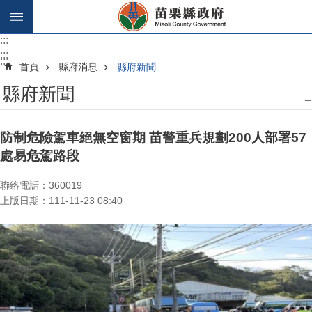
跳到主要內容區塊
:::
:::
:::
首頁
縣府消息
縣府新聞
縣府新聞
_
防制危險駕車絕無空窗期 苗警重兵規劃200人部署57
處易危駕路段
聯絡電話：360019
上版日期：111-11-23 08:40