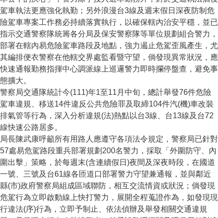
駕車執法更應強化執勤；另外浪漫台3線及週末假日深夜防制危
險駕車專案工作務必持續落實執行，以確保轄內治安平穩，並已
指示交通警察隊統籌各分局及保安警察隊等單位規劃組合警力，
部署在轄內易危險駕車路段及地點，強力遏止危駕歪風產生，尤
其編排便衣警察在他轄交界處監看暨守望，倘發現異常狀況，應
快速通報勤務指揮中心調派線上巡邏警力即時攔停盤查，避免事
態擴大。
警察局交通隊統計今(111)年1至11月中旬，總計舉發76件危險
駕車違規、移送14件違反公共危險罪及取締104件汽(機)車改裝
排氣管等行為，深入分析違規(法)熱點以台3線、台13線及台72
線快速公路居多。
局長陳武康呼籲所有用路人應遵守各項法令規定，警察局已針對
57處易危駕路段重兵部署規劃200名警力，採取「外圍防守、內
圍出擊」策略，於每週末(含連續假日)夜間及深夜時段，在國道
一號、三號及台61線各匝道口部署警力守望兼通報，並與鄰近
縣(市)政府警察局組成區域聯防，相互交流情資或狀況；倘發現
危駕行為立即啟動線上快打警力，展開全程蒐證作為，如發現現
行違法(序)行為，立即予制止、依法偵辦及舉發相關交通違規