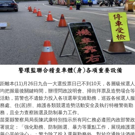
距離本(11)月26日九合一大選投票日已不到10天，各層級候選人
均把握最後關鍵時間，辦理問政說明會、掃街拜票及造勢場合等
活動，苗警也不遺餘力投入各項選舉安維勤務，巡簽各候選人服
務處、住(居)所、維護各類競選造勢活動安全及執行特種警衛勤
務，且全力查察賄選及防制暴力工作。
苗栗縣警察局局長陳武康特別指示所有同仁務必遵照內政部警政
署規定：「強化勤務、防制賄選、暴力等重點工作，展現維護選
舉公平的決心」；警力除了投入選舉勤務外，對於交通執法酒後