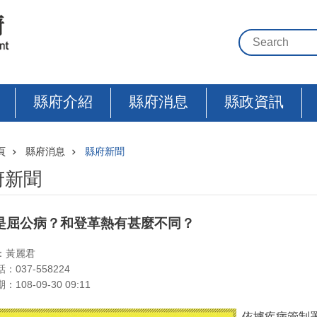
縣府介紹
縣府消息
縣政資訊
頁
縣府消息
縣府新聞
府新聞
是屈公病？和登革熱有甚麼不同？
：黃麗君
：037-558224
108-09-30 09:11
依據疾病管制署