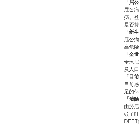
「
屈公
屈公病
病。登
是否持
「
新生
屈公病
高危險
「
全世
全球
及人口
「
目前
目前
足的休
「
清除
由於
蚊子叮
DEE