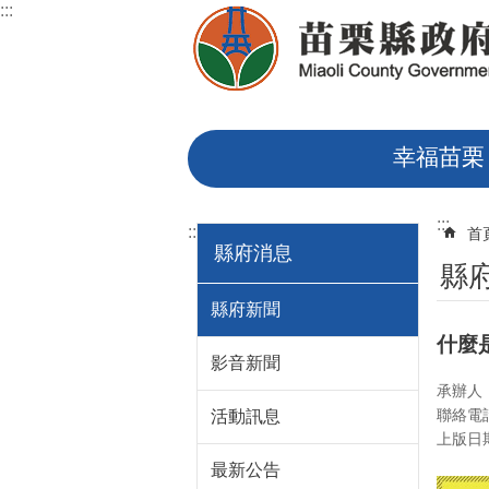
:::
跳到主要內容區塊
幸福苗栗
:::
:::
首
縣府消息
縣
縣府新聞
什麼
影音新聞
承辦人
聯絡電話
活動訊息
上版日期：
最新公告