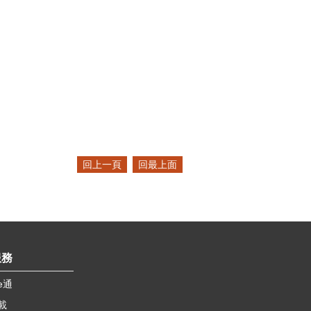
回上一頁
回最上面
服務
e通
載