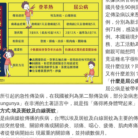
國共發生90例
定傳染病以來
例，分別為新北
例71例，感染
例。本國籍境
務、志工活動
鄉親可能想問
竟這種名字很
現什麼症狀？
又有什麼差別
「
什麼是屈公
屈公病是被帶有屈公
所引起的急性傳染病，在我國被列為第二類傳染病，部分染病患
ikungunya」在非洲的土著語言中，就是指「痛得將身體彎起來
方式
:
埃及斑蚊及白線斑蚊
」
病是由病媒蚊傳播的疾病，台灣以埃及斑蚊及白線斑蚊為主要的
括突然發燒、關節疼痛或關節炎、頭痛、噁心、疲倦、肌肉疼痛
者從發病開始出 現嚴重的關節痛，並持續數個月。