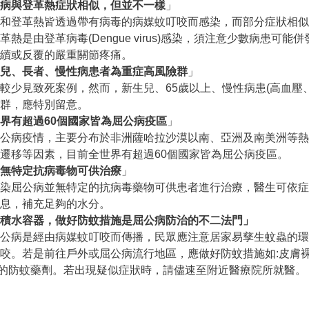
病與登革熱症狀相似，但並不一樣
」
和登革熱皆透過帶有病毒的病媒蚊叮咬而感染，而部分症狀相似
革熱是由登革病毒(Dengue virus)感染，須注意少數病患
續或反覆的嚴重關節疼痛。
兒、長者、慢性病患者為重症高風險群
」
較少見致死案例，然而，新生兒、65歲以上、慢性病患(高血壓
群，應特別留意。
界有超過
60
個國家皆為屈公病疫區
」
屈公病疫情，主要分布於非洲薩哈拉沙漠以南、亞洲及南美洲等
遷移等因素，目前全世界有超過60個國家皆為屈公病疫區。
無特定抗病毒物可供治療
」
感染屈公病並無特定的抗病毒藥物可供患者進行治療，醫生可依
息，補充足夠的水分。
積水容器，做好防蚊措施是屈公病防治的不二法門
」
屈公病是經由病媒蚊叮咬而傳播，民眾應注意居家易孳生蚊蟲的
咬。若是前往戶外或屈公病流行地區，應做好防蚊措施如:皮膚
T的防蚊藥劑。若出現疑似症狀時，請儘速至附近醫療院所就醫。