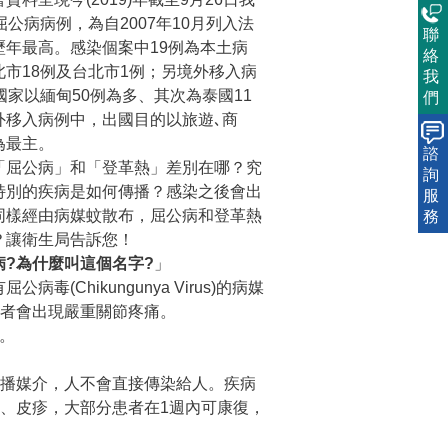
屈公病病例，為自2007年10月列入法
聯
歷年最高。感染個案中19例為本土病
絡
市18例及台北市1例；另境外移入病
我
國家以緬甸50例為多、其次為泰國11
們
外移入病例中，出國目的以旅遊､商
為最主。
諮
「屈公病」和「登革熱」差別在哪？究
詢
特別的疾病是如何傳播？感染之後會出
服
同樣經由病媒蚊散布，屈公病和登革熱
務
？讓衛生局告訴您！
病?為什麼叫這個名字?
」
病毒(Chikungunya Virus)的病媒
者會出現嚴重關節疼痛。
」。
傳播媒介，人不會直接傳染給人。疾病
、皮疹，大部分患者在1週內可康復，