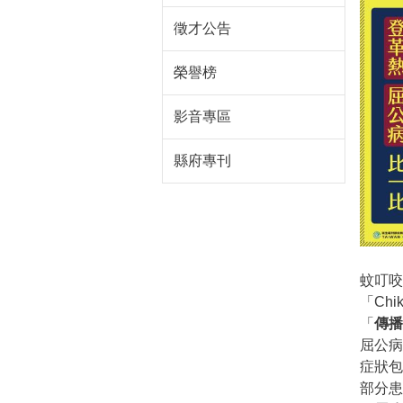
徵才公告
榮譽榜
影音專區
縣府專刊
蚊叮咬
「Ch
「
傳播
屈公
症狀包
部分患