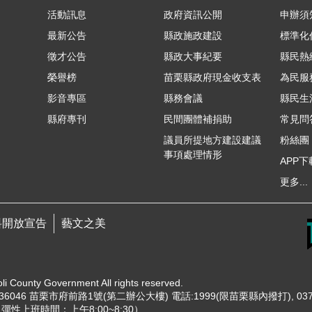
活動訊息
政府資訊公開
申辦須
最新公告
縣政施政建設
標準化
徵才公告
縣政大事紀要
縣民熱線
榮譽榜
苗栗縣政府現金收支表
為民服
影音專區
縣務會議
縣民生
縣府專刊
民間團體補捐助
常見問
議員所提地方建設建議
粉絲團
事項處理情形
APP下
更多...
料開放宣告
藝文之美
unty Government All rights reserved.
6046 苗栗市府前路1號(第二辦公大樓) 電話:1999(限苗栗縣內撥打), 037-
0（彈性上班時間：上午8:00~8:30）