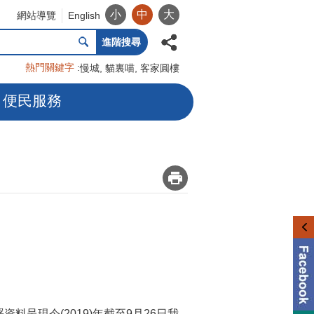
小
中
大
網站導覽
English
進階搜尋
熱門關鍵字
慢城
貓裏喵
客家圓樓
便民服務
_
資料呈現今(2019)年截至9月26日我