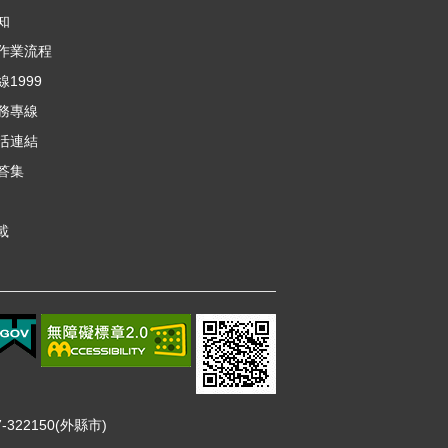
知
作業流程
1999
務專線
活連結
答集
載
322150(外縣市)