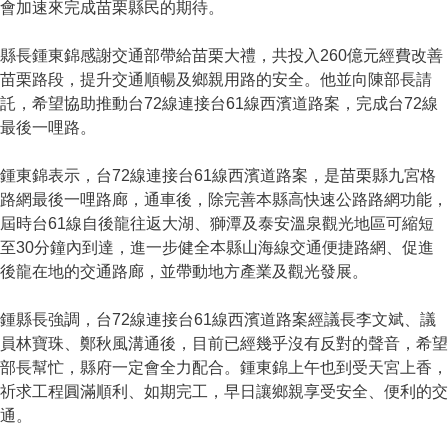
會加速來完成苗栗縣民的期待。
縣長鍾東錦感謝交通部帶給苗栗大禮，共投入260億元經費改善
苗栗路段，提升交通順暢及鄉親用路的安全。他並向陳部長請
託，希望協助推動台72線連接台61線西濱道路案，完成台72線
最後一哩路。
鍾東錦表示，台72線連接台61線西濱道路案，是苗栗縣九宮格
路網最後一哩路廊，通車後，除完善本縣高快速公路路網功能，
屆時台61線自後龍往返大湖、獅潭及泰安溫泉觀光地區可縮短
至30分鐘內到達，進一步健全本縣山海線交通便捷路網、促進
後龍在地的交通路廊，並帶動地方產業及觀光發展。
鍾縣長強調，台72線連接台61線西濱道路案經議長李文斌、議
員林寶珠、鄭秋風溝通後，目前已經幾乎沒有反對的聲音，希望
部長幫忙，縣府一定會全力配合。鍾東錦上午也到受天宮上香，
祈求工程圓滿順利、如期完工，早日讓鄉親享受安全、便利的交
通。