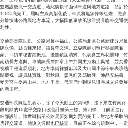
並增設後龍一交流道，藉此銜接平面側車道與地方道路，預計於
118年底完工。屆時主線高架化後，車流將無須停等紅燈，徹底
分離快速公路與地方車流，大幅降低事故風險並提升聯外交通便
利性。
交通部長陳世凱、公路局長林福山、公路局北區公路新建分局長
陳永傑、縣長鍾東錦、議長李文斌、立委陳超明執行秘書陳君
豪、邱鎮軍秘書鍾振池、後龍鎮謝清輝、代表會主席花麗卿、竹
南鎮長方進興、卓蘭鎮長詹錦章上午共同主持動土典禮，並焚香
祝禱工程進展順利。地方準備祥獅獻瑞及大山國小節令鼓表演熱
鬧慶祝，議員林寶珠、鄭秋風、廖秀紅及邱毓興、陳品安秘書、
受天宮主委呂山林、地方里長、代表們也到場見證區域交通發展
的新里程。
交通部長陳世凱表示，除了今天動土的第5標，接下來在竹南路
段剩餘的10處平交路口改善計畫第三標、第四標，目前正進行
細部設計。陳世凱指示公路局要如期如質的完工，對地方爭取的
房裡交流道，他說交通部也已核定，目前正在綜合規劃中，一定