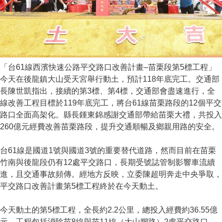
「台61線西濱快速公路平交路口改善計畫–苗栗段第5標工程」
今天在後龍鎮大山受天宮舉行動土，預計118年底完工。交通部
長陳世凱指出，接續的第3標、第4標，交通部會盡速進行，全
線改善工程目標於119年底完工，將台61線苗栗路段的12個平交
路口全面高架化。縣長鍾東錦感謝交通部帶給苗栗大禮，共投入
260億元經費改善苗栗路段，提升交通順暢及鄉親用路的安全。
台61線是國道1號與國道3號的重要替代道路，然而目前在苗栗
竹南與後龍段仍有12處平交路口，長期受號誌管制影響車流續
進，且交通事故頻傳。經地方反映，立委陳超明奔走中央爭取，
平交路口改善計畫第5標工程終於在今天動土。
今天動土的第5標工程，全長約2.2公里，總投入經費約36.55億
元。工程包括消除苗8線與苗11線（大山腳路）2處平交路口，