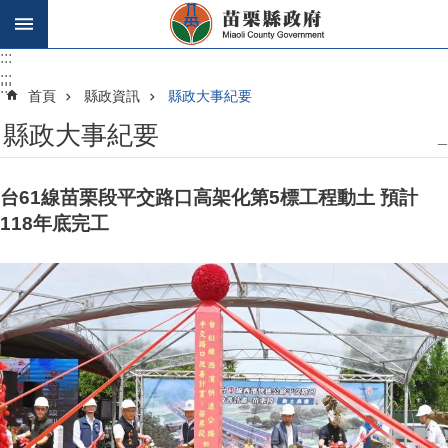
跳到主要內容區塊
:::
:::
:::
首頁
縣政資訊
縣政大事紀要
縣政大事紀要
_
台61線苗栗段平交路口高架化第5標工程動土 預計
118年底完工