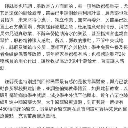
鍾縣長也強調，縣政是方方面面的，每一項施政都很重要，尤
其是環保的廚餘處理，苗栗已申請廚餘再利用計畫，農業部也派
員指導，未來將得心應手、獨立作業，無需再委外。另苗栗已設
置土石方棄置場，亦將緩解燃眉之急，杜絕隨意傾倒情形。消防
局弟兄認真敬業、不辭辛勞協助淹水的鄉親，甚至指揮官也親自
幫忙，服務精神讓人感動。所以，縣政的推動，不管中央或地
方，縣府及鄉鎮巿公所，應相互配合與協助；學生免費午餐及長
者免繳健保費等政策，讓年輕家長都很有感；也很感謝縣府2位
稅務員的用心付出，讓稅收提高近3億4千萬餘元，著實讓人感
動。
鍾縣長也特別提到回歸民眾最有感的是教育與醫療，縣府已啟
動多所學校興建計畫，並調整偏鄉教學體質，如興建新教室，以
吸引鄰近鄉鎮學生就讀，減少學生外流至他縣巿。近年苗栗也陸
續引進中國醫藥大學、大千醫院醫療資源，刻正興建一所擁有
450張病床的醫院，另童綜合醫院將在通霄開設可容納80床的醫
療據點，充實苗栗醫療量能。