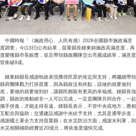
中國時報「《施政用心、人民有感》2026全國縣巿施政滿意
度調查」今(13日)公布結果，苗栗縣長鍾東錦施政高滿意度，再
度榮獲縣巿長銀獎，並且帶領縣政團隊交出亮麗成績單，滿意度
皆衝破8成。
鍾東錦縣長感謝執政表現獲得民眾的肯定與支持，將繼續帶領
縣府團隊戮力打拚苗栗，因為縣政沒有終點，該做的就要做到
底，要做的就要做到好，讓縣民鄉親有更高的幸福感。鍾縣長強
調，縣政的推動絕非一人可以完成，一定是團隊共同合作，一起
攜手併進，才能走得長遠。鍾縣長表示，不管中央或地方，應相
互配合與協助；交通建設感謝中央給予支持，尤其是通學步道，
感謝國土署全力支持苗栗縣；在水災防治方面，感謝水利署，與
水災相關補助經費近20億元，將依進度儘快完成。