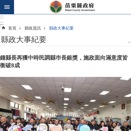
跳到主要內容區塊
:::
:::
:::
首頁
縣政資訊
縣政大事紀要
縣政大事紀要
_
鍾縣長再獲中時民調縣巿長銀獎，施政面向滿意度皆
衝破8成