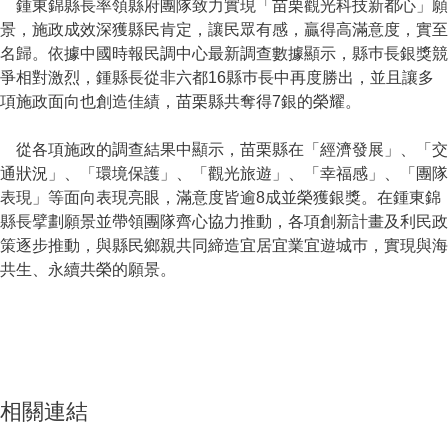
鍾東錦縣長率領縣府團隊致力實現「苗栗觀光科技新都心」願
景，施政成效深獲縣民肯定，讓民眾有感，贏得高滿意度，實至
名歸。依據中國時報民調中心最新調查數據顯示，縣巿長銀獎競
爭相對激烈，鍾縣長從非六都16縣巿長中再度勝出，並且讓多
項施政面向也創造佳績，苗栗縣共奪得7銀的榮耀。
從各項施政的調查結果中顯示，苗栗縣在「經濟發展」、「交
通狀況」、「環境保護」、「觀光旅遊」、「幸福感」、「團隊
表現」等面向表現亮眼，滿意度皆逾8成並榮獲銀獎。在鍾東錦
縣長擘劃願景並帶領團隊齊心協力推動，各項創新計畫及利民政
策逐步推動，與縣民鄉親共同締造宜居宜業宜遊城巿，實現與海
共生、永續共榮的願景。
相關連結