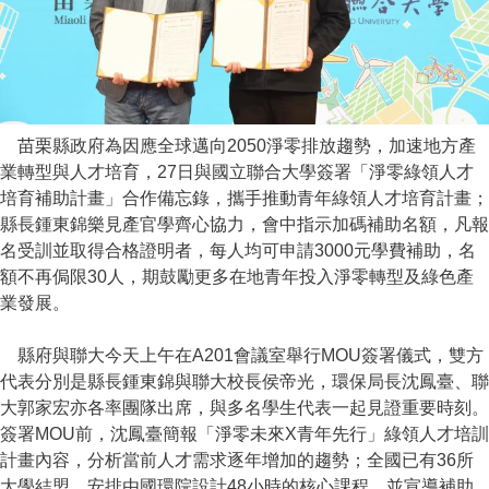
苗栗縣政府為因應全球邁向2050淨零排放趨勢，加速地方產
業轉型與人才培育，27日與國立聯合大學簽署「淨零綠領人才
培育補助計畫」合作備忘錄，攜手推動青年綠領人才培育計畫；
縣長鍾東錦樂見產官學齊心協力，會中指示加碼補助名額，凡報
名受訓並取得合格證明者，每人均可申請3000元學費補助，名
額不再侷限30人，期鼓勵更多在地青年投入淨零轉型及綠色產
業發展。
縣府與聯大今天上午在A201會議室舉行MOU簽署儀式，雙方
代表分別是縣長鍾東錦與聯大校長侯帝光，環保局長沈鳳臺、聯
大郭家宏亦各率團隊出席，與多名學生代表一起見證重要時刻。
簽署MOU前，沈鳳臺簡報「淨零未來X青年先行」綠領人才培訓
計畫內容，分析當前人才需求逐年增加的趨勢；全國已有36所
大學結盟，安排由國環院設計48小時的核心課程，並宣導補助