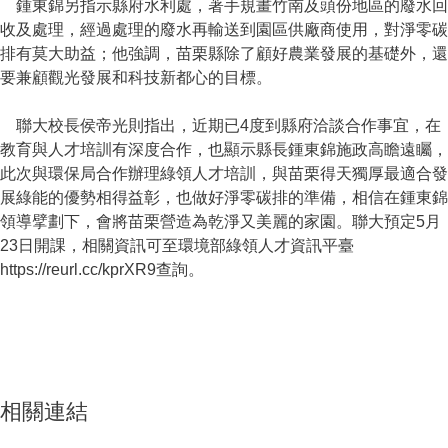
鍾東錦另指示縣府水利處，著手規畫竹南及頭份地區的廢水回
收及處理，經過處理的廢水再輸送到園區供廠商使用，對淨零碳
排有莫大助益；他強調，苗栗縣除了顧好農業發展的基礎外，還
要兼顧觀光發展和科技新都心的目標。
聯大校長侯帝光則指出，近期已4度到縣府洽談合作事宜，在
教育與人才培訓有深度合作，也顯示縣長鍾東錦施政高瞻遠矚，
此次與環保局合作辦理綠領人才培訓，與苗栗得天獨厚最適合發
展綠能的優勢相得益彰，也做好淨零碳排的準備，相信在鍾東錦
領導擘劃下，會將苗栗營造為乾淨又美麗的家園。聯大預定5月
23日開課，相關資訊可至環境部綠領人才資訊平臺
https://reurl.cc/kprXR9查詢。
相關連結