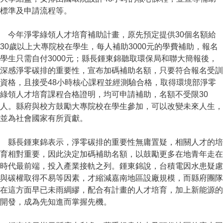
標準及申請流程等。
今年淨零綠領人才培育補助計畫，原先預定提供30個名額給
30歲以上大專院校在學生，每人補助3000元的學費補助，報名
學生只需自付3000元；縣長鍾東錦聽取環保局和聯大簡報後，
深感淨零碳排的重要性，宣布加碼補助名額，只要符合報名受訓
資格，且接受48小時核心課程並經測驗合格，取得環境部淨零
綠領人才培育課程合格證明，均可申請補助，名額不受限30
人。縣府與校方鼓勵大專院校在學生參加，可以改變未來人生，
並為社會國家有所貢獻。
縣長鍾東錦表示，淨零碳排的重要性無庸置疑，相關人才的培
育相對重要，因此決定加碼補助名額，以鼓勵更多在地青年走在
時代最前端，投入產業接軌之列。鍾東錦說，台積電因水患疑慮
與碳權取得不易等因素，才縮減嘉南地區設廠規模，而縣府團隊
在這方面早已未雨綢繆，配合有計畫的人才培育，加上新能源的
開發，成為先知進而掌握先機。