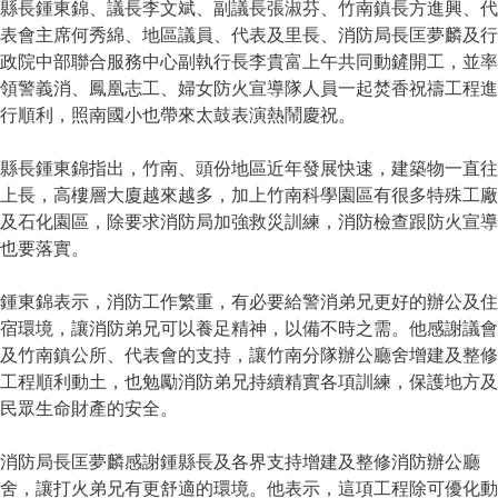
縣長鍾東錦、議長李文斌、副議長張淑芬、竹南鎮長方進興、代
表會主席何秀綿、地區議員、代表及里長、消防局長匡夢麟及行
政院中部聯合服務中心副執行長李貴富上午共同動鏟開工，並率
領警義消、鳳凰志工、婦女防火宣導隊人員一起焚香祝禱工程進
行順利，照南國小也帶來太鼓表演熱鬧慶祝。
縣長鍾東錦指出，竹南、頭份地區近年發展快速，建築物一直往
上長，高樓層大廈越來越多，加上竹南科學園區有很多特殊工廠
及石化園區，除要求消防局加強救災訓練，消防檢查跟防火宣導
也要落實。
鍾東錦表示，消防工作繁重，有必要給警消弟兄更好的辦公及住
宿環境，讓消防弟兄可以養足精神，以備不時之需。他感謝議會
及竹南鎮公所、代表會的支持，讓竹南分隊辦公廳舍增建及整修
工程順利動土，也勉勵消防弟兄持續精實各項訓練，保護地方及
民眾生命財產的安全。
消防局長匡夢麟感謝鍾縣長及各界支持增建及整修消防辦公廳
舍，讓打火弟兄有更舒適的環境。他表示，這項工程除可優化動