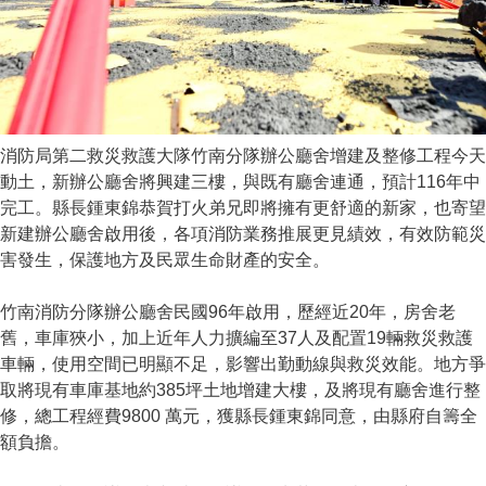
消防局第二救災救護大隊竹南分隊辦公廳舍增建及整修工程今天
動土，新辦公廳舍將興建三樓，與既有廳舍連通，預計116年中
完工。縣長鍾東錦恭賀打火弟兄即將擁有更舒適的新家，也寄望
新建辦公廳舍啟用後，各項消防業務推展更見績效，有效防範災
害發生
，保護地方及民眾生命財產的安全。
竹南消防分隊辦公廳舍民國96年啟用，歷經近20年，房舍老
舊，車庫狹小，加上近年人力擴編至37人及配置19輛救災救護
車輛，使用空間已明顯不足，影響出勤動線與救災效能。地方爭
取將現有車庫基地約385坪土地增建大樓，及將現有廳舍進行整
修，總工程經費9800 萬元，獲縣長鍾東錦同意，由縣府自籌全
額負擔。