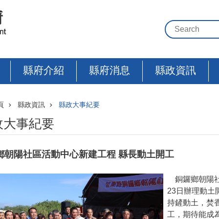
縣府介紹
縣府消息
縣政資訊
頁
縣政資訊
縣政大事紀要
政大事紀要
鄉朝陽社區活動中心新建工程 縣長動土開工
銅鑼鄉朝陽社
23日辦理動
持鏟動土，焚香
工，期待能成