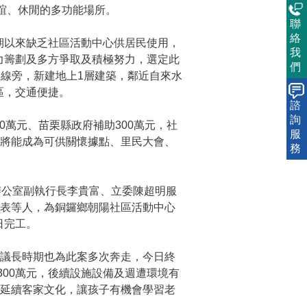
聯誼、休閒的多功能場所。
聯
絡
以來缺乏社區活動中心供居民使用，
我
力籌劃及多方爭取及積極努力，選定此
們
8線旁，新建地上1層建築，鄰近自來水
區，交通便捷。
諮
詢
0萬元、苗栗縣政府補助300萬元，社
服
來將能成為可供關懷據點、里民大會、
務
辦公室副執行長李貴富、立委陳超明服
代表等人，為銅鑼鄉朝陽社區活動中心
日完工。
議長時期也為此案多次奔走，今日終
300萬元，後續設施設備及週遭環境有
夠延續客家文化，讓孩子有機會學習老