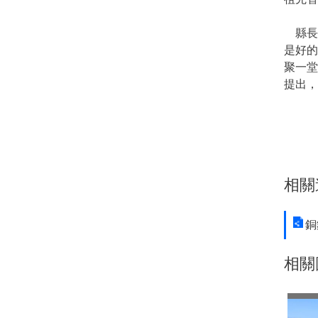
縣長
是好
聚一
提出，
相關
銅
相關