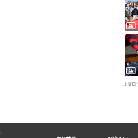
上版日期
:::