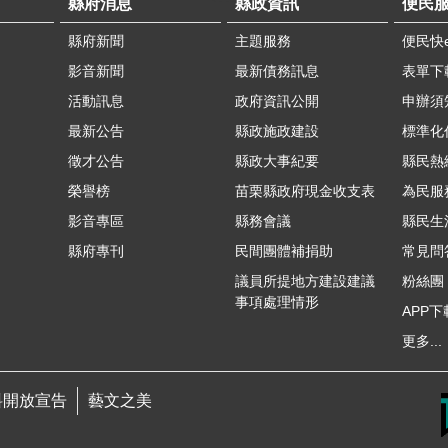
縣府消息
縣政資訊
便民
縣府新聞
主題服務
便民快
影音新聞
最新債務訊息
表單下
活動訊息
政府資訊公開
申辦須
最新公告
縣政施政建設
標準化
徵才公告
縣政大事紀要
縣民熱線
榮譽榜
苗栗縣政府現金收支表
為民服
影音專區
縣務會議
縣民生
縣府專刊
民間團體補捐助
常見問
議員所提地方建設建議
粉絲團
事項處理情形
APP下
更多...
料開放宣告
藝文之美