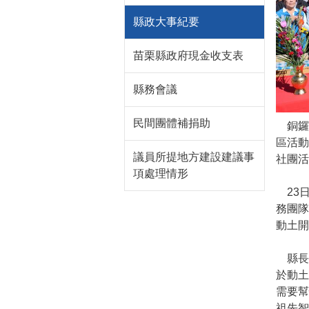
縣政大事紀要
苗栗縣政府現金收支表
縣務會議
民間團體補捐助
銅鑼鄉
區活
議員所提地方建設建議事
社團活
項處理情形
23
務團
動土開
縣長
於動土
需要
祖先智