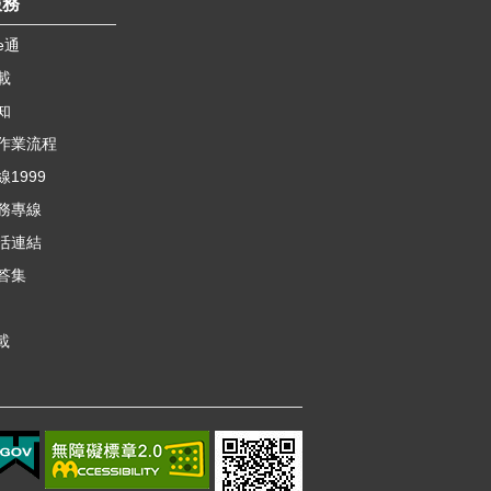
服務
e通
載
知
作業流程
1999
務專線
活連結
答集
載