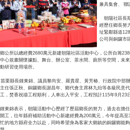
兼具集會、 
朝陽社區長期
經歷任鄉長努
址緊鄰縣道12
公司與銅鑼市
公所以總經費2680萬元新建朝陽社區活動中心，公所自籌238
動中心規畫關懷據點、舞台、辦公室、茶水間、廁所等空間，未
動研習使用場所。
日苗栗縣長鍾東錦、議員黎尚安、羅貴星、黃芳椿、行政院中部
隊主任張正秋、銅鑼鄉長謝昌年、鄉代會主席林九炲等各級民意
工，焚香祝禱工程順利，人車出入平安，工程預計115年9月23
鍾東錦表示，朝陽活動中心歷經了歷屆鄉長的努力，過去在擔任
開工，往年縣府補助活動中心新建經費為200萬元，今年提高至
幫忙的地方縣府全力以赴，同時希望身為客家大鄉鎮的銅鑼鄉能
慧。