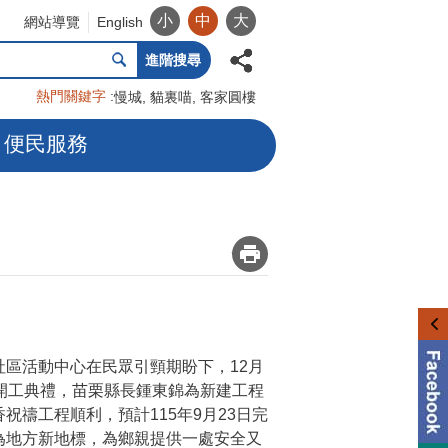
小
中
大
網站導覽
English
進階搜尋
熱門關鍵字
慢城
貓裏喵
客家圓樓
便民服務
_
區活動中心在民眾引頸期盼下，12月
土開工典禮，苗栗縣長鍾東錦為新建工程
祝禱工程順利，預計115年9月23日完
為地方新地標，為鄉親提供一處安全又