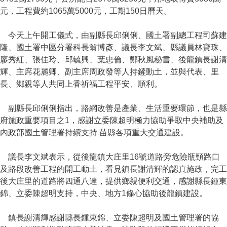
元，工程費約1065萬5000元，工期150日曆天。
今天上午開工儀式，由副縣長邱俐俐、國土署副總工程司蘇建
隆、國土署中區分署科長翁博彥、議長李文斌、縣議員林寶珠、
廖秀紅、張佳玲、邱毓興、葉忠倫、鄭秋風秘書、後龍鎮長謝清
輝、主席花麗卿、副主席周政發等人持鏟動土，並與代表、里
長、鄉親等人共同上香祈福工程平安、順利。
副縣長邱俐俐指出，路網改善是產業、生活重要環節，也是縣
府施政重要項目之1，感謝立委陳超明極力協助爭取中央補助及
內政部國土管理署持續支持 苗縣各項重大交通建設。
議長李文斌表示，從後龍鎮大庄里16號道路旁危險瓶頸路口
及路段改善工程的開工動土，看見鎮長謝清輝的認真施政，完工
後大庄里的道路將四通八達，提供鄉親便利交通，感謝縣長鍾東
錦、立委陳超明支持，中央、地方1條心協助後龍鎮建設。
鎮長謝清輝感謝縣長鍾東錦、立委陳超明及國土管理署的協