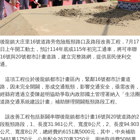
後龍鎮大庄里16號道路旁危險瓶頸路口及路段改善工程，7月17
日上午開工動土，預計114年底或115年初完工通車，將可串聯
16號與20號都市計畫道路，建立完整路網，提供居民便利交
通。
這項工程位於後龍鎮都市計畫區內，緊鄰16號都市計畫道
路，因未完全開闢，形成交通瓶頸，影響交通安全，亟需改善，
經縣府透過立委陳超明協助爭取內政部國土管理署納入「生活圈
道路交通系統建設計畫」補助辦理開闢瓶頸路段工程。
該改善工程包括新闢串聯後龍鎮都市計畫16號與20號道路的2
段瓶頸路段，1、長度31.961公尺、寬度8公尺，2、長度94.903
公尺、寬度8公尺，總經費約6151萬5000元，其中，中央補助
3481萬1750元，公所配合2670萬3250元，用地取得費5086萬