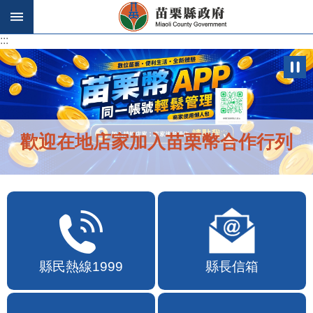
跳到主要內容區塊
:::
:::
歡迎在地店家加入苗栗幣合作行列
縣民熱線1999
縣長信箱