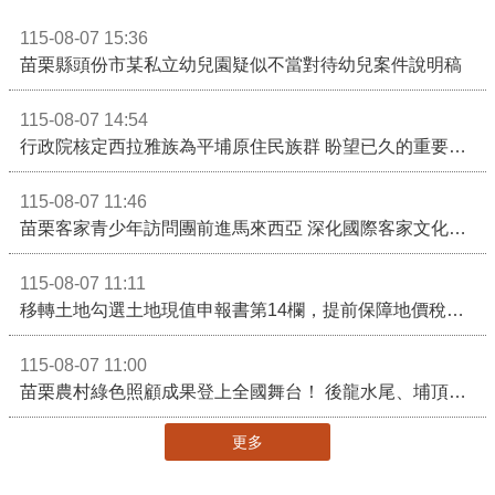
115-08-07 15:36
苗栗縣頭份市某私立幼兒園疑似不當對待幼兒案件說明稿
115-08-07 14:54
行政院核定西拉雅族為平埔原住民族群 盼望已久的重要時刻到來！8月13日起受理民族成員名冊登記
115-08-07 11:46
苗栗客家青少年訪問團前進馬來西亞 深化國際客家文化交流
115-08-07 11:11
移轉土地勾選土地現值申報書第14欄，提前保障地價稅節稅權益
115-08-07 11:00
苗栗農村綠色照顧成果登上全國舞台！ 後龍水尾、埔頂社區前進2026高齡健康產業博覽會
更多