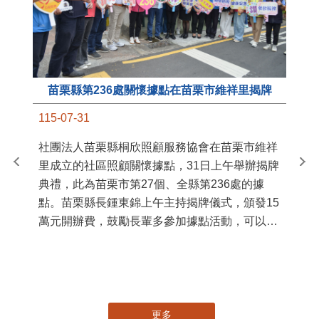
苗栗縣第236處關懷據點在苗栗市維祥里揭牌
11
115-07-31
國
社團法人苗栗縣桐欣照顧服務協會在苗栗市維祥
苗
里成立的社區照顧關懷據點，31日上午舉辦揭牌
署
典禮，此為苗栗市第27個、全縣第236處的據
作
點。苗栗縣長鍾東錦上午主持揭牌儀式，頒發15
縣
萬元開辦費，鼓勵長輩多參加據點活動，可以更
手
加健康、長壽。 坐落於苗栗市維祥里光華街89
號的社區照顧關懷據點，今 ...
更多