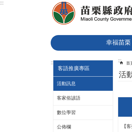
:::
跳到主要內容區塊
幸福苗栗
:::
:::
首
客語推廣專區
活
活動訊息
客家俗諺語
數位學習
【客
公佈欄