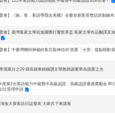
委會】112年客語能力認證開跑 中級暨中高級認證3/26登場！
委會】《旅。客：客語帶我去美國》全臺首創客英雙語原創繪本
委會】臺灣客家文學前進國際打響世界盃 客家文學作品翻譯及
委會】中臺灣獨特神祕的客庄龍神信仰 苗栗「火旁」龍點睛歡
率僅萬分之29 縣長鍾東錦稱讚文華教師謝素華為苗栗之光
1年度第2次客語能力中級暨中高級認證、高級認證通過獎勵金 即
/1/31受理申請
23鴻兔大展客語日誌發表 大家共下來講客