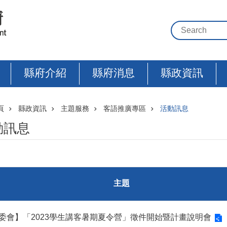
縣府介紹
縣府消息
縣政資訊
頁
縣政資訊
主題服務
客語推廣專區
活動訊息
動訊息
主題
委會】「2023學生講客暑期夏令營」徵件開始暨計畫說明會