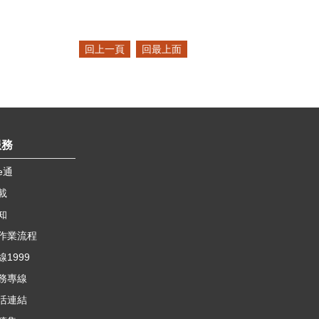
回上一頁
回最上面
服務
e通
載
知
作業流程
1999
務專線
活連結