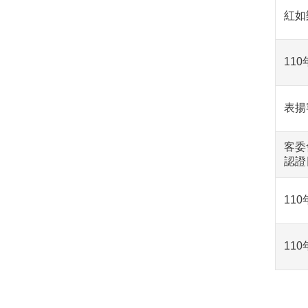
紅如
11
表揚
客委
認證
11
11