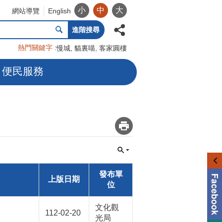
小
中
大
網站導覽
English
進階搜尋
熱門關鍵字
慢城
貓裏喵
客家圓樓
便民服務
_
發布單
上版日期
位
文化觀
112-02-20
光局