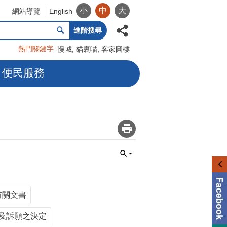
小
中
大
網站導覽
English
進階搜尋
熱門關鍵字
慢城
貓裏喵
客家圓樓
便民服務
_
有關文書
及訴願之決定