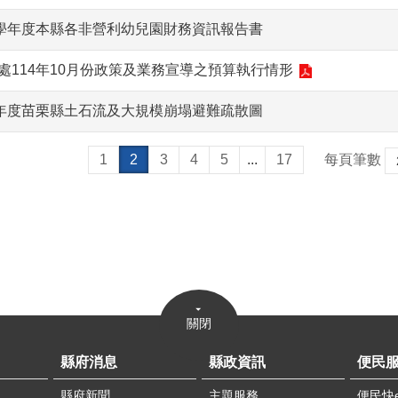
3學年度本縣各非營利幼兒園財務資訊報告書
處114年10月份政策及業務宣導之預算執行情形
4年度苗栗縣土石流及大規模崩塌避難疏散圖
1
2
3
4
5
...
17
每頁筆數
關閉
縣府消息
縣政資訊
便民
縣府新聞
主題服務
便民快