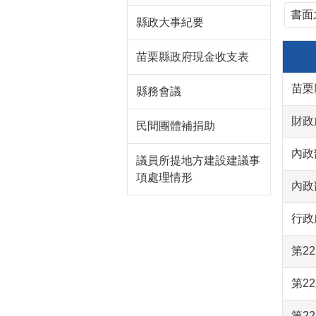
書面
縣政大事紀要
苗栗縣政府現金收支表
苗栗
縣務會議
財政
民間團體補捐助
內政
議員所提地方建設建議事
項處理情形
內政
行政
第2
第2
第2