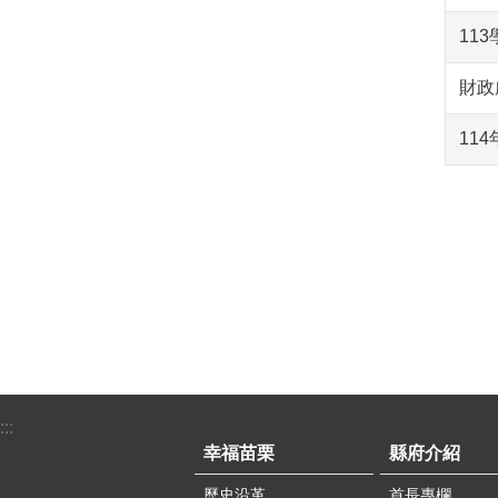
11
財政
11
:::
幸福苗栗
縣府介紹
歷史沿革
首長專欄