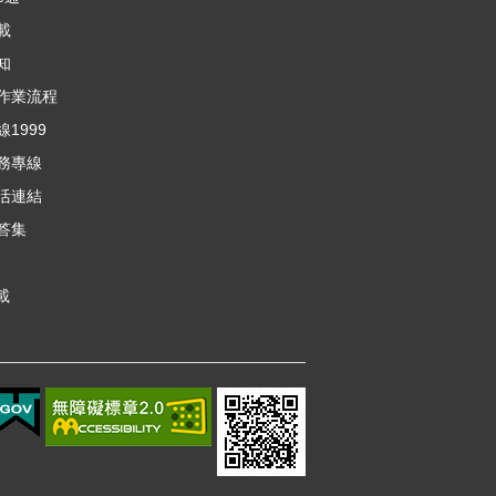
載
知
作業流程
1999
務專線
活連結
答集
載