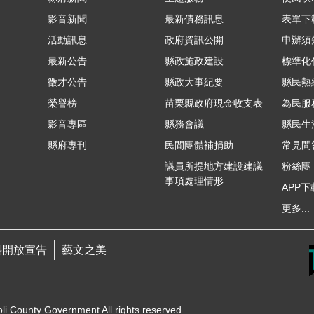
影音新聞
最新債務訊息
表單下
活動訊息
政府資訊公開
申辦須
最新公告
縣政施政建設
標準化
徵才公告
縣政大事紀要
縣民熱線
榮譽榜
苗栗縣政府現金收支表
為民服
影音專區
縣務會議
縣民生
縣府專刊
民間團體補捐助
常見問
議員所提地方建設建議
粉絲團
事項處理情形
APP下
更多...
料開放宣告
藝文之美
unty Government All rights reserved.