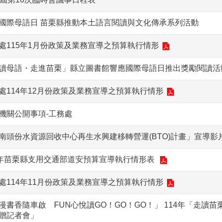
國際母語日 苗栗縣推動本土語言閱讀與文化傳承系列活動
處115年1月份政策及業務宣導之預算執行情形
讀母語・走進苗栗」縣立圖書館響應國際母語日推出獎勵閱讀活
處114年12月份政策及業務宣導之預算執行情形
機關公開事項-工務處
南頭份水資源回收中心再生水興建移轉營運(BTO)計畫」宣導影
4年苗栗縣支用交通部道安預算宣導執行情形表
處114年11月份政策及業務宣導之預算執行情形
漫書香隨車啟 FUN心悅讀GO！GO！GO！」 114年「走讀苗
贈記者會」