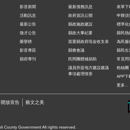
影音新聞
最新債務訊息
表單下
活動訊息
政府資訊公開
申辦須
最新公告
縣政施政建設
標準化
徵才公告
縣政大事紀要
縣民熱線
榮譽榜
苗栗縣政府現金收支表
為民服
影音專區
縣務會議
縣民生
縣府專刊
民間團體補捐助
常見問
議員所提地方建設建議
粉絲團
事項處理情形
APP下
更多...
料開放宣告
藝文之美
unty Government All rights reserved.