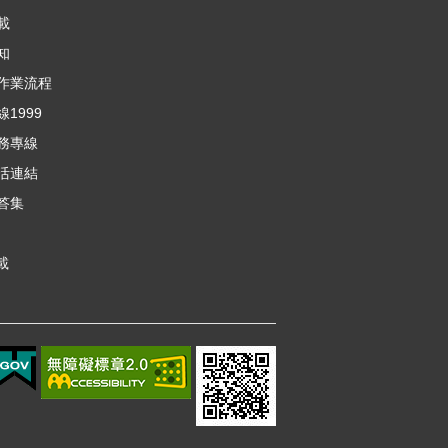
載
知
作業流程
1999
務專線
活連結
答集
載