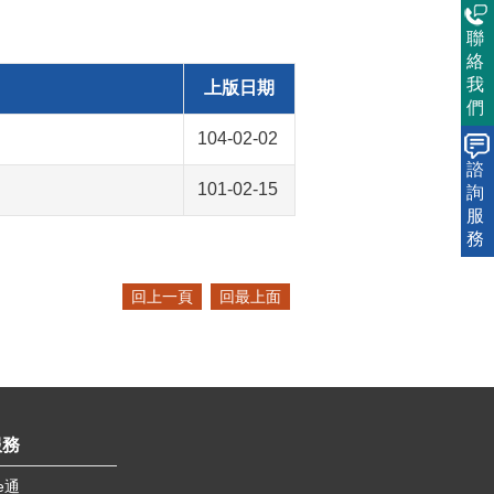
聯
絡
我
上版日期
們
104-02-02
諮
101-02-15
詢
服
務
回上一頁
回最上面
服務
e通