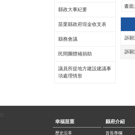
書面
縣政大事紀要
苗栗縣政府現金收支表
訴願
縣務會議
訴願
民間團體補捐助
議員所提地方建設建議事
項處理情形
:::
幸福苗栗
縣府介紹
歷史沿革
首長專欄