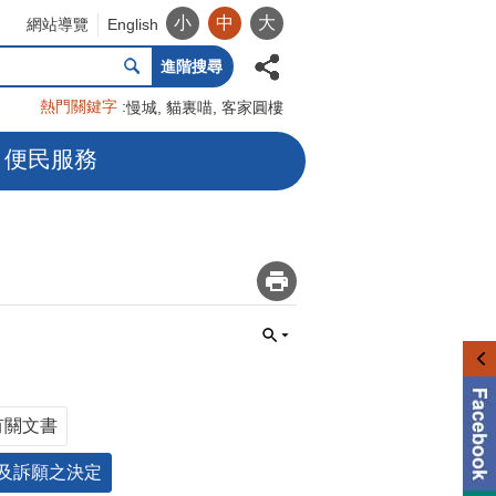
小
中
大
網站導覽
English
進階搜尋
熱門關鍵字
慢城
貓裏喵
客家圓樓
便民服務
_
有關文書
及訴願之決定