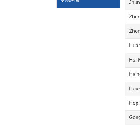
Jhun
Zho
Zho
Hua
Hsr M
Hsin
Hous
Hepi
Gong