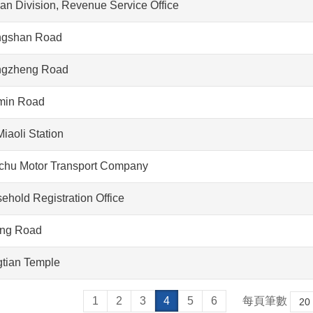
an Division, Revenue Service Office
ngshan Road
ngzheng Road
min Road
iaoli Station
chu Motor Transport Company
ehold Registration Office
ng Road
tian Temple
1
2
3
4
5
6
每頁筆數