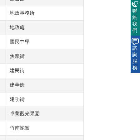
聯
地政事務所
絡
我
地政處
們
國民中學
諮
詢
焦嶺街
服
務
建民街
建華街
建功街
卓蘭觀光果園
竹南蛇窯