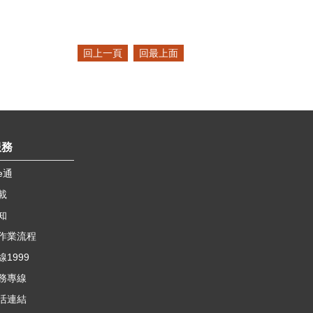
回上一頁
回最上面
服務
e通
載
知
作業流程
1999
務專線
活連結