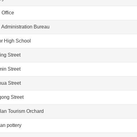
 Office
 Administration Bureau
or High School
ing Street
min Street
hua Street
gong Street
lan Tourism Orchard
an pottery