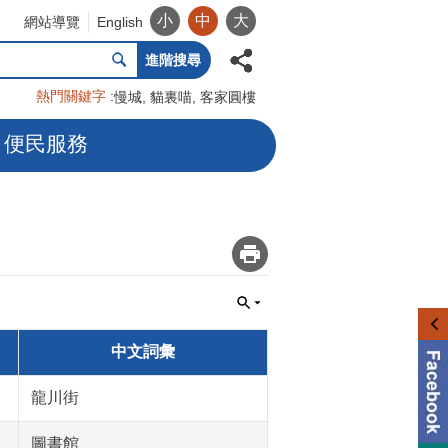
小
中
大
網站導覽
English
進階搜尋
熱門關鍵字
慢城
貓裏喵
客家圓樓
便民服務
_
中文詞彙
龍川街
圖書館