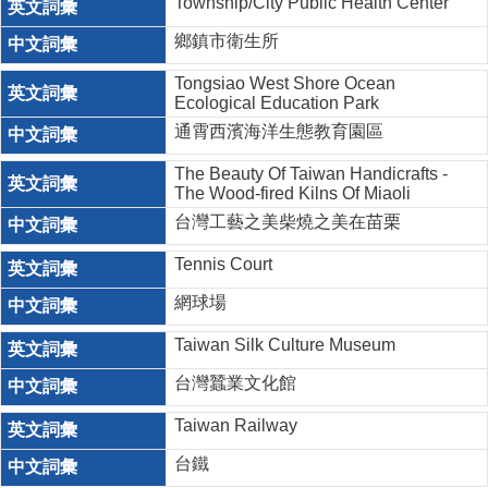
Township/City Public Health Center
鄉鎮市衛生所
Tongsiao West Shore Ocean
Ecological Education Park
通霄西濱海洋生態教育園區
The Beauty Of Taiwan Handicrafts -
The Wood-fired Kilns Of Miaoli
台灣工藝之美柴燒之美在苗栗
Tennis Court
網球場
Taiwan Silk Culture Museum
台灣蠶業文化館
Taiwan Railway
台鐵