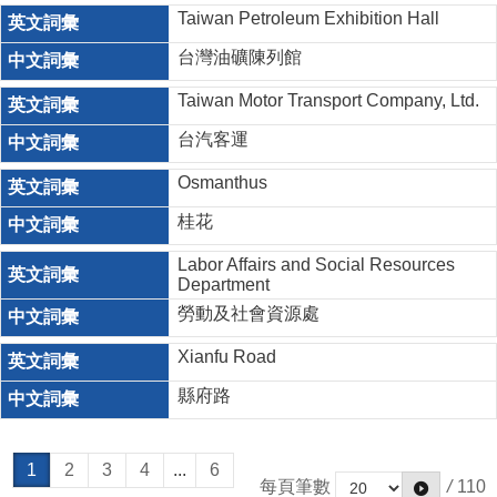
Taiwan Petroleum Exhibition Hall
台灣油礦陳列館
Taiwan Motor Transport Company, Ltd.
台汽客運
Osmanthus
桂花
Labor Affairs and Social Resources
Department
勞動及社會資源處
Xianfu Road
縣府路
1
2
3
4
...
6
每頁筆數
/
110