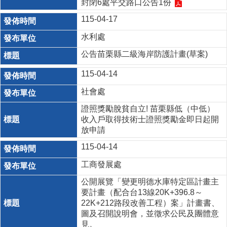
封閉6處平交路口公告1份
115-04-17
水利處
公告苗栗縣二級海岸防護計畫(草案)
115-04-14
社會處
證照獎勵脫貧自立! 苗栗縣低（中低）
收入戶取得技術士證照獎勵金即日起開
放申請
115-04-14
工商發展處
公開展覽「變更明德水庫特定區計畫主
要計畫（配合台13線20K+396.8～
22K+212路段改善工程）案」計畫書、
圖及召開說明會，並徵求公民及團體意
見。