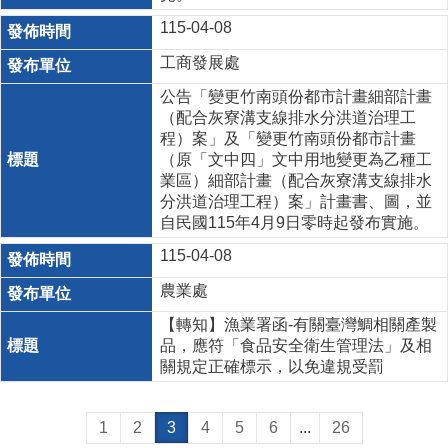
115-04-08
工商發展處
公告「變更竹南頭份都市計畫細部計畫
（配合灰寮溝支線排水分洪道治理工
程）案」及「變更竹南頭份都市計畫
（原「文中四」文中用地變更為乙種工
業區）細部計畫（配合灰寮溝支線排水
分洪道治理工程）案」計畫書、圖，並
自民國115年4月9日零時起發布實施。
115-04-08
農業處
【轉知】漁業署函-有關臺灣鯛相關產製
品，應符「食品安全衛生管理法」及相
關規定正確標示，以免違規受罰
1
2
3
4
5
6
...
26