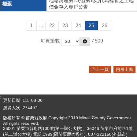
地籍清理第15批(第1次)代為標售之土地
價金存入專戶公告
1
...
22
23
24
25
26
每頁筆數
/
509
回上一頁
回最上面
:::
更新日期
115-08-06
瀏覽人次
274497
版權所有 © 苗栗縣政府 Copyright 2019 Miaoli County Government
All rights reserved.
36001 苗栗市縣府路100號(第一辦公大樓)、36046 苗栗市府前路1號
(第二辦公大樓) 電話:1999(限苗栗縣內撥打), 037-322150(外縣市)