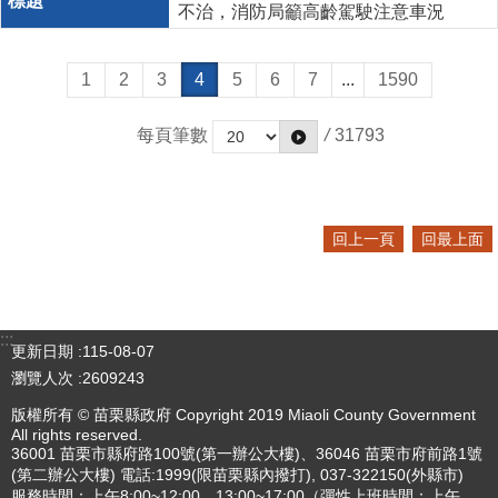
不治，消防局籲高齡駕駛注意車況
1
2
3
4
5
6
7
...
1590
每頁筆數
/
31793
回上一頁
回最上面
:::
更新日期
115-08-07
瀏覽人次
2609243
版權所有 © 苗栗縣政府 Copyright 2019 Miaoli County Government
All rights reserved.
36001 苗栗市縣府路100號(第一辦公大樓)、36046 苗栗市府前路1號
(第二辦公大樓) 電話:1999(限苗栗縣內撥打), 037-322150(外縣市)
服務時間：上午8:00~12:00、13:00~17:00（彈性上班時間：上午