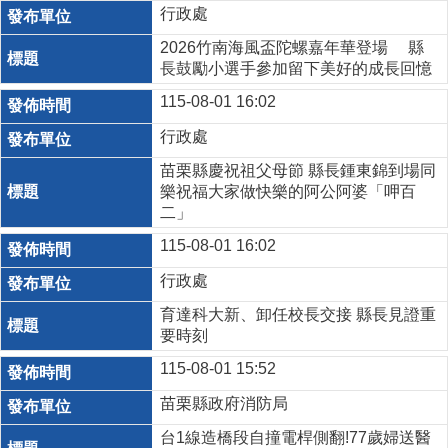
行政處
2026竹南海風盃陀螺嘉年華登場 縣
長鼓勵小選手參加留下美好的成長回憶
115-08-01 16:02
行政處
苗栗縣慶祝祖父母節 縣長鍾東錦到場同
樂祝福大家做快樂的阿公阿婆「呷百
二」
115-08-01 16:02
行政處
育達科大新、卸任校長交接 縣長見證重
要時刻
115-08-01 15:52
苗栗縣政府消防局
台1線造橋段自撞電桿側翻!77歲婦送醫