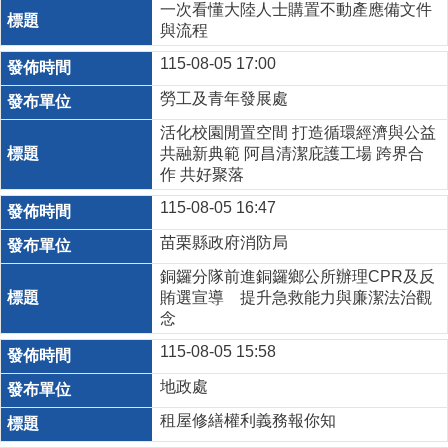
一次看懂大陸人士購置不動產應備文件
與流程
115-08-05 17:00
勞工及青年發展處
活化校園閒置空間 打造循環經濟與公益
共融新典範 阿昌清潔庇護工場 跨界合
作 共好聚落
115-08-05 16:47
苗栗縣政府消防局
銅鑼分隊前進銅鑼鄉公所辦理CPR及反
賄選宣導 提升急救能力與廉潔法治觀
念
115-08-05 15:58
地政處
租屋修繕權利義務報你知