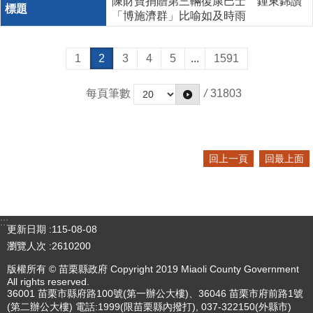
陳財寶捐贈第三輛復康巴士 鍾東錦讚
「博施濟群」比喻如及時雨
1
2
3
4
5
...
1591
每頁筆數
/
31803
回上一頁
回最上面
:::
更新日期
115-08-08
瀏覽人次
2610200
版權所有 © 苗栗縣政府 Copyright 2019 Miaoli County Government
All rights reserved.
36001 苗栗市縣府路100號(第一辦公大樓)、36046 苗栗市府前路1號
(第二辦公大樓) 電話:1999(限苗栗縣內撥打), 037-322150(外縣市)