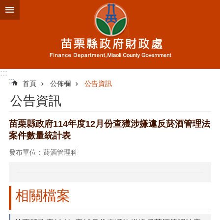
跳到主要內容區塊
進
階
搜
尋
:::
:::
首頁
公佈欄
公告資訊
業
公告資訊
務
簡
介
苗栗縣政府114年度12月份查獲涉嫌違反菸酒管理法
案件數量統計表
便
民
發布單位：菸酒管理科
服
務
公
相關檔案
佈
欄