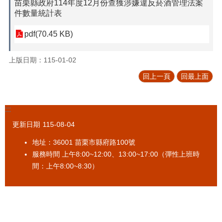
苗栗縣政府114年度12月份查獲涉嫌違反菸酒管理法案
促
件數量統計表
參
專
pdf(70.45 KB)
區
上版日期：115-01-02
標
售
回上一頁
回最上面
專
區
:::
政
府
更新日期
115-08-04
資
訊
地址：36001 苗栗市縣府路100號
公
服務時間 上午8:00~12:00、13:00~17:00（彈性上班時
開
間：上午8:00~8:30）
法
令
規
章