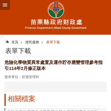
跳到主要內容區塊
進
階
搜
尋
:::
:::
首頁
便民服務
表單下載
業
表單下載
務
簡
介
危險化學物質異常處置及運作貯存應變管理參考指
引114年2月修正版本
便
民
發布單位：菸酒管理科
服
務
公
相關檔案
佈
欄