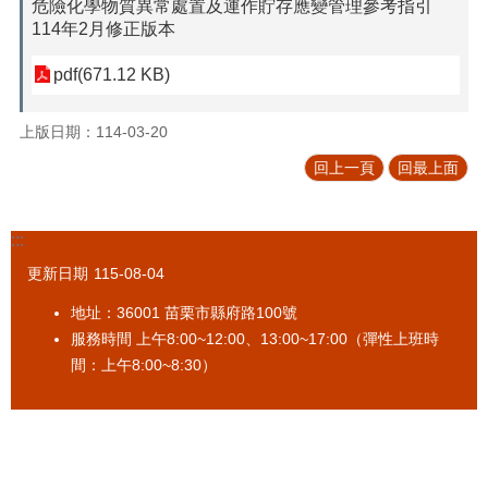
危險化學物質異常處置及運作貯存應變管理參考指引
促
114年2月修正版本
參
專
pdf(671.12 KB)
區
上版日期：114-03-20
標
售
回上一頁
回最上面
專
區
:::
政
府
更新日期
115-08-04
資
訊
地址：36001 苗栗市縣府路100號
公
服務時間 上午8:00~12:00、13:00~17:00（彈性上班時
開
間：上午8:00~8:30）
法
令
規
章