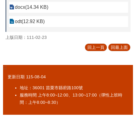
促
docx(14.34 KB)
參
專
odt(12.92 KB)
區
標
上版日期：111-02-23
售
回上一頁
回最上面
專
區
:::
政
府
更新日期
115-08-04
資
訊
地址：36001 苗栗市縣府路100號
公
服務時間 上午8:00~12:00、13:00~17:00（彈性上班時
開
間：上午8:00~8:30）
法
令
規
章