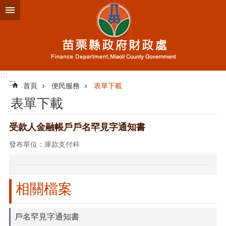
跳到主要內容區塊
進
階
搜
尋
:::
:::
首頁
便民服務
表單下載
業
表單下載
務
簡
介
受款人金融帳戶戶名罕見字通知書
發布單位：庫款支付科
便
民
服
務
相關檔案
公
佈
戶名罕見字通知書
欄