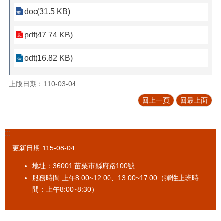
促
doc(31.5 KB)
參
專
pdf(47.74 KB)
區
odt(16.82 KB)
標
售
專
上版日期：110-03-04
區
回上一頁
回最上面
政
府
資
:::
訊
更新日期
115-08-04
公
開
地址：36001 苗栗市縣府路100號
服務時間 上午8:00~12:00、13:00~17:00（彈性上班時
法
間：上午8:00~8:30）
令
規
章