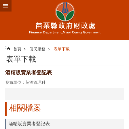
跳到主要內容區塊
進
階
搜
尋
:::
:::
首頁
便民服務
表單下載
業
表單下載
務
簡
介
酒精販賣業者登記表
發布單位：菸酒管理科
便
民
服
務
相關檔案
公
佈
酒精販賣業者登記表
欄