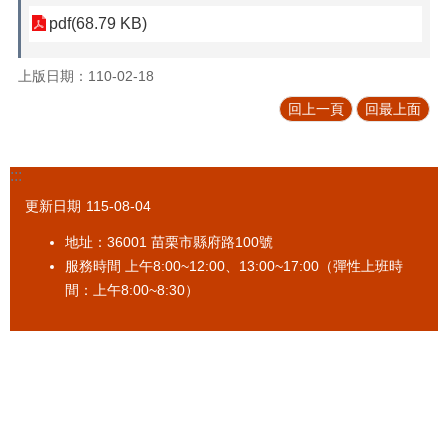
促
pdf(68.79 KB)
參
專
上版日期：110-02-18
區
回上一頁
回最上面
標
售
專
:::
區
更新日期
115-08-04
政
地址：36001 苗栗市縣府路100號
府
資
服務時間 上午8:00~12:00、13:00~17:00（彈性上班時
訊
間：上午8:00~8:30）
公
開
法
令
規
章