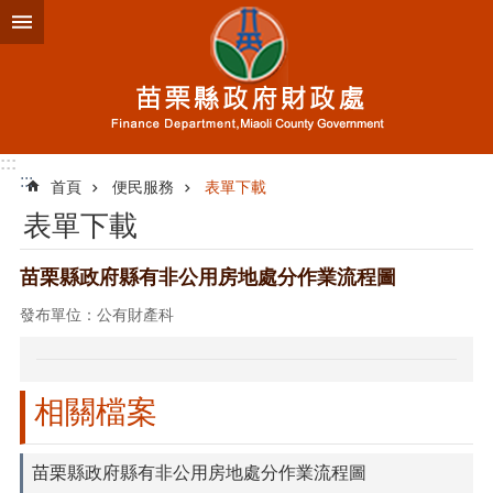
跳到主要內容區塊
進
階
搜
尋
:::
:::
首頁
便民服務
表單下載
業
表單下載
務
簡
介
苗栗縣政府縣有非公用房地處分作業流程圖
發布單位：公有財產科
便
民
服
務
相關檔案
公
佈
苗栗縣政府縣有非公用房地處分作業流程圖
欄